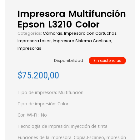
Impresora Multifunción
Epson L3210 Color
Categorías:
Cámaras
,
Impresora con Cartuchos
,
Impresora Laser
,
Impresora Sistema Continuo
,
Impresoras
Disponibilidad
Sin existencias
$
75.200,00
Tipo de impresora: Multifunción
Tipo de impresión: Color
Con WI-Fi : No
Tecnología de impresión: Inyección de tinta
Funciones de la impresora: Copia,Escaneo,Impresión