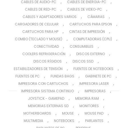
,
,
CABLES DE AUDIO-PC
CABLES DE ENERGIA-PC
,
,
CABLES DE RED-PC
CABLES DE VIDEO-PC
,
,
CABLES Y ADAPTADORES VARIOS
CÁMARAS
,
,
CARGADORES DE CELULAR
CARTUCHOS PARA EPSON
,
,
CARTUCHOS PARA HP
CINTAS DE IMPRESIÓN
,
,
COMBO (TECLADO Y MOUSE)
COMPUTADORAS (CPU)
,
,
CONECTIVIDAD
CONSUMIBLES
,
,
COOLERS REFRIGERACIÓN
DISCOS EXTERNO
,
,
DISCOS RÍGIDOS
DISCOS SSD
,
,
ESTABILIZADORES DE TENSIÓN
FUENTES DE NOTEBOOKS
,
,
,
FUENTES DE PC
FUNDAS BAGS
GABINETE DE PC
,
,
IMPRESORA CON CARTUCHOS
IMPRESORA LASER
,
,
IMPRESORA SISTEMA CONTINUO
IMPRESORAS
,
,
JOYSTICK - GAMEPAD
MEMORIA RAM
,
,
MEMORIAS EXTERNAS SD
MONITORES
,
,
,
MOTHERBOARDS
MOUSE
MOUSE PAD
,
,
,
MULTIMEDIA
NOTEBOOKS
PARLANTES
,
,