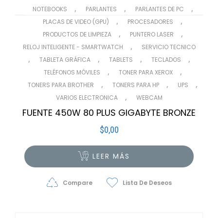
,
,
,
NOTEBOOKS
PARLANTES
PARLANTES DE PC
,
,
PLACAS DE VIDEO (GPU)
PROCESADORES
,
,
PRODUCTOS DE LIMPIEZA
PUNTERO LASER
,
RELOJ INTELIGENTE - SMARTWATCH
SERVICIO TECNICO
,
,
,
,
TABLETA GRÁFICA
TABLETS
TECLADOS
,
,
TELÉFONOS MÓVILES
TONER PARA XEROX
,
,
,
TONERS PARA BROTHER
TONERS PARA HP
UPS
,
VARIOS ELECTRONICA
WEBCAM
FUENTE 450W 80 PLUS GIGABYTE BRONZE
$
0,00
LEER MÁS
Compare
Lista De Deseos