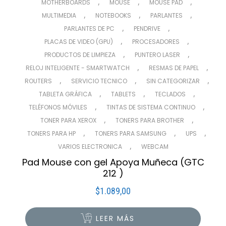
,
,
,
MOTHERBOARDS
MOUSE
MOUSE PAD
,
,
,
MULTIMEDIA
NOTEBOOKS
PARLANTES
,
,
PARLANTES DE PC
PENDRIVE
,
,
PLACAS DE VIDEO (GPU)
PROCESADORES
,
,
PRODUCTOS DE LIMPIEZA
PUNTERO LASER
,
,
RELOJ INTELIGENTE - SMARTWATCH
RESMAS DE PAPEL
,
,
,
ROUTERS
SERVICIO TECNICO
SIN CATEGORIZAR
,
,
,
TABLETA GRÁFICA
TABLETS
TECLADOS
,
,
TELÉFONOS MÓVILES
TINTAS DE SISTEMA CONTINUO
,
,
TONER PARA XEROX
TONERS PARA BROTHER
,
,
,
TONERS PARA HP
TONERS PARA SAMSUNG
UPS
,
VARIOS ELECTRONICA
WEBCAM
Pad Mouse con gel Apoya Muñeca (GTC
212 )
$
1.089,00
LEER MÁS