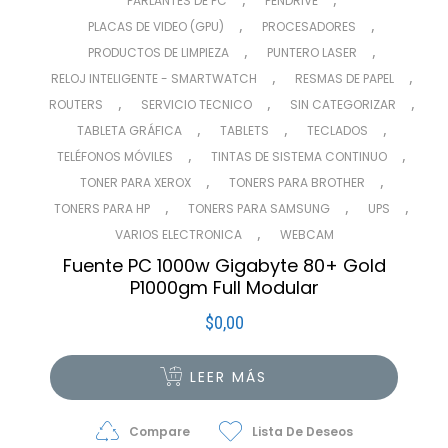
PARLANTES DE PC
PENDRIVE
,
,
PLACAS DE VIDEO (GPU)
PROCESADORES
,
,
PRODUCTOS DE LIMPIEZA
PUNTERO LASER
,
,
RELOJ INTELIGENTE - SMARTWATCH
RESMAS DE PAPEL
,
,
,
ROUTERS
SERVICIO TECNICO
SIN CATEGORIZAR
,
,
,
TABLETA GRÁFICA
TABLETS
TECLADOS
,
,
TELÉFONOS MÓVILES
TINTAS DE SISTEMA CONTINUO
,
,
TONER PARA XEROX
TONERS PARA BROTHER
,
,
,
TONERS PARA HP
TONERS PARA SAMSUNG
UPS
,
VARIOS ELECTRONICA
WEBCAM
Fuente PC 1000w Gigabyte 80+ Gold
P1000gm Full Modular
$
0,00
LEER MÁS
Compare
Lista De Deseos