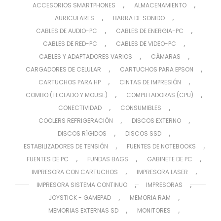
,
,
ACCESORIOS SMARTPHONES
ALMACENAMIENTO
,
,
AURICULARES
BARRA DE SONIDO
,
,
CABLES DE AUDIO-PC
CABLES DE ENERGIA-PC
,
,
CABLES DE RED-PC
CABLES DE VIDEO-PC
,
,
CABLES Y ADAPTADORES VARIOS
CÁMARAS
,
,
CARGADORES DE CELULAR
CARTUCHOS PARA EPSON
,
,
CARTUCHOS PARA HP
CINTAS DE IMPRESIÓN
,
,
COMBO (TECLADO Y MOUSE)
COMPUTADORAS (CPU)
,
,
CONECTIVIDAD
CONSUMIBLES
,
,
COOLERS REFRIGERACIÓN
DISCOS EXTERNO
,
,
DISCOS RÍGIDOS
DISCOS SSD
,
,
ESTABILIZADORES DE TENSIÓN
FUENTES DE NOTEBOOKS
,
,
,
FUENTES DE PC
FUNDAS BAGS
GABINETE DE PC
,
,
IMPRESORA CON CARTUCHOS
IMPRESORA LASER
,
,
IMPRESORA SISTEMA CONTINUO
IMPRESORAS
,
,
JOYSTICK - GAMEPAD
MEMORIA RAM
,
,
MEMORIAS EXTERNAS SD
MONITORES