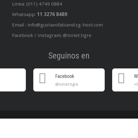
Linea: (011) 4749 0884
Whatsapp:
11 3276 8489
Email : info@gustavofabiand.sg-host.com
Facebook / Instagram; @isinet.tigre
Seguinos en
Facebook
W
@isinet.tigre
+