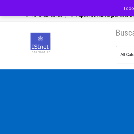
Av. Cazón 548 Tigre, BA, Arg.
info@isinet.com.a
Todos
+5491132768489
https://www.instagram.com/is
Busc