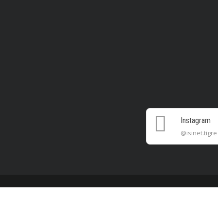
Instagram
@isinet.tigre
Copyright 2020 Isinet