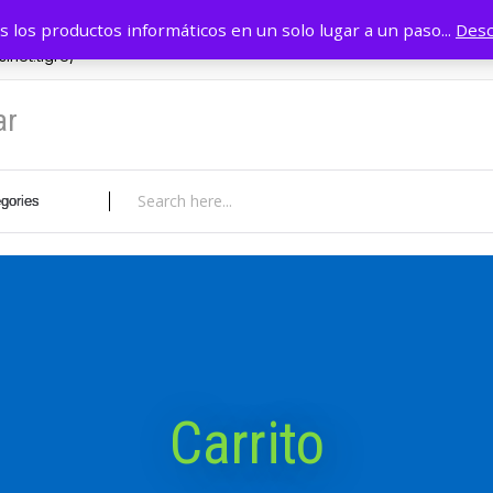
r
11 4749 0884
INICIO
Tie
 los productos informáticos en un solo lugar a un paso...
Desc
inet.tigre/
ar
Carrito