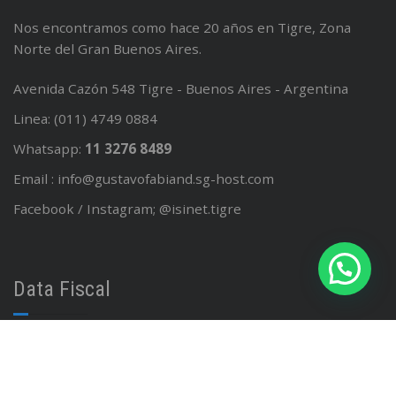
Nos encontramos como hace 20 años en Tigre, Zona
Norte del Gran Buenos Aires.
Avenida Cazón 548 Tigre - Buenos Aires - Argentina
Linea: (011) 4749 0884
Whatsapp:
11 3276 8489
Email : info@gustavofabiand.sg-host.com
Facebook / Instagram; @isinet.tigre
Data Fiscal