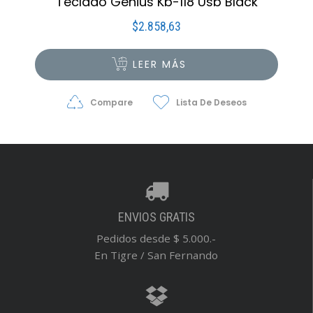
Teclado Genius Kb-118 Usb Black
$
2.858,63
LEER MÁS
Compare
Lista De Deseos
ENVIOS GRATIS
Pedidos desde $ 5.000.-
En Tigre / San Fernando