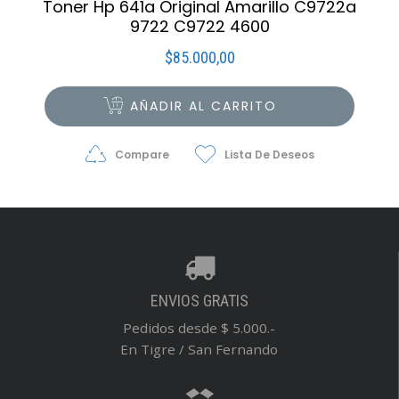
Toner Hp 641a Original Amarillo C9722a
9722 C9722 4600
$
85.000,00
AÑADIR AL CARRITO
Compare
Lista De Deseos
ENVIOS GRATIS
Pedidos desde $ 5.000.-
En Tigre / San Fernando