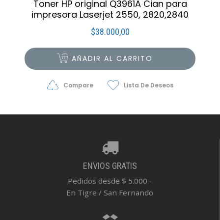
Toner HP original Q3961A Cian para
impresora Laserjet 2550, 2820,2840
$
38.000,00
AÑADIR AL CARRITO
Compare
Lista De Deseos
ENVIOS GRATIS
Pedidos desde $ 5.000.-
En Tigre / San Fernando