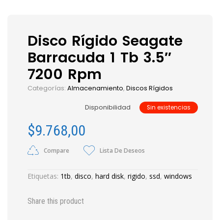
Disco Rígido Seagate
Barracuda 1 Tb 3.5″
7200 Rpm
Categorías:
Almacenamiento
,
Discos Rígidos
Disponibilidad
Sin existencias
$
9.768,00
Compare
Lista De Deseos
Etiquetas:
1tb
,
disco
,
hard disk
,
rigido
,
ssd
,
windows
Share this product