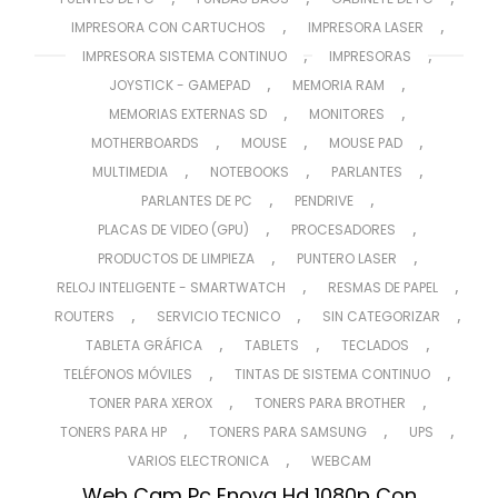
,
,
IMPRESORA CON CARTUCHOS
IMPRESORA LASER
,
,
IMPRESORA SISTEMA CONTINUO
IMPRESORAS
,
,
JOYSTICK - GAMEPAD
MEMORIA RAM
,
,
MEMORIAS EXTERNAS SD
MONITORES
,
,
,
MOTHERBOARDS
MOUSE
MOUSE PAD
,
,
,
MULTIMEDIA
NOTEBOOKS
PARLANTES
,
,
PARLANTES DE PC
PENDRIVE
,
,
PLACAS DE VIDEO (GPU)
PROCESADORES
,
,
PRODUCTOS DE LIMPIEZA
PUNTERO LASER
,
,
RELOJ INTELIGENTE - SMARTWATCH
RESMAS DE PAPEL
,
,
,
ROUTERS
SERVICIO TECNICO
SIN CATEGORIZAR
,
,
,
TABLETA GRÁFICA
TABLETS
TECLADOS
,
,
TELÉFONOS MÓVILES
TINTAS DE SISTEMA CONTINUO
,
,
TONER PARA XEROX
TONERS PARA BROTHER
,
,
,
TONERS PARA HP
TONERS PARA SAMSUNG
UPS
,
VARIOS ELECTRONICA
WEBCAM
Web Cam Pc Enova Hd 1080p Con