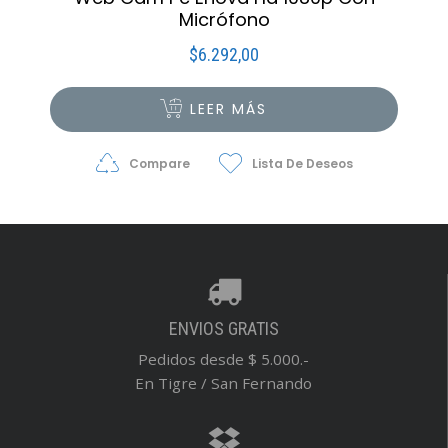
Micrófono
$
6.292,00
LEER MÁS
Compare
Lista De Deseos
ENVIOS GRATIS
Pedidos desde $ 5.000.-
En Tigre / San Fernando