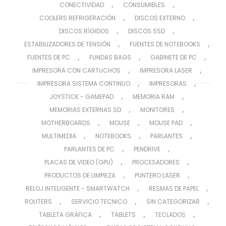
,
,
CONECTIVIDAD
CONSUMIBLES
,
,
COOLERS REFRIGERACIÓN
DISCOS EXTERNO
,
,
DISCOS RÍGIDOS
DISCOS SSD
,
,
ESTABILIZADORES DE TENSIÓN
FUENTES DE NOTEBOOKS
,
,
,
FUENTES DE PC
FUNDAS BAGS
GABINETE DE PC
,
,
IMPRESORA CON CARTUCHOS
IMPRESORA LASER
,
,
IMPRESORA SISTEMA CONTINUO
IMPRESORAS
,
,
JOYSTICK - GAMEPAD
MEMORIA RAM
,
,
MEMORIAS EXTERNAS SD
MONITORES
,
,
,
MOTHERBOARDS
MOUSE
MOUSE PAD
,
,
,
MULTIMEDIA
NOTEBOOKS
PARLANTES
,
,
PARLANTES DE PC
PENDRIVE
,
,
PLACAS DE VIDEO (GPU)
PROCESADORES
,
,
PRODUCTOS DE LIMPIEZA
PUNTERO LASER
,
,
RELOJ INTELIGENTE - SMARTWATCH
RESMAS DE PAPEL
,
,
,
ROUTERS
SERVICIO TECNICO
SIN CATEGORIZAR
,
,
,
TABLETA GRÁFICA
TABLETS
TECLADOS