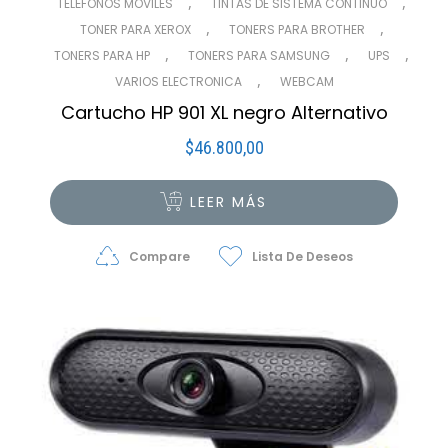
,
,
TELÉFONOS MÓVILES
TINTAS DE SISTEMA CONTINUO
,
,
TONER PARA XEROX
TONERS PARA BROTHER
,
,
,
TONERS PARA HP
TONERS PARA SAMSUNG
UPS
,
VARIOS ELECTRONICA
WEBCAM
Cartucho HP 901 XL negro Alternativo
$
46.800,00
LEER MÁS
Compare
Lista De Deseos