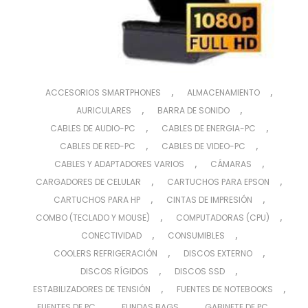
,
,
ACCESORIOS SMARTPHONES
ALMACENAMIENTO
,
,
AURICULARES
BARRA DE SONIDO
,
,
CABLES DE AUDIO-PC
CABLES DE ENERGIA-PC
,
,
CABLES DE RED-PC
CABLES DE VIDEO-PC
,
,
CABLES Y ADAPTADORES VARIOS
CÁMARAS
,
,
CARGADORES DE CELULAR
CARTUCHOS PARA EPSON
,
,
CARTUCHOS PARA HP
CINTAS DE IMPRESIÓN
,
,
COMBO (TECLADO Y MOUSE)
COMPUTADORAS (CPU)
,
,
CONECTIVIDAD
CONSUMIBLES
,
,
COOLERS REFRIGERACIÓN
DISCOS EXTERNO
,
,
DISCOS RÍGIDOS
DISCOS SSD
,
,
ESTABILIZADORES DE TENSIÓN
FUENTES DE NOTEBOOKS
,
,
,
FUENTES DE PC
FUNDAS BAGS
GABINETE DE PC