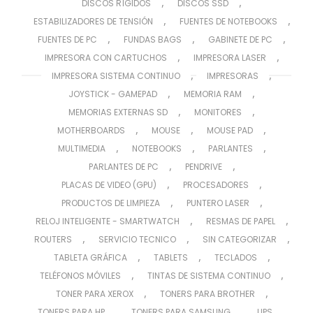
,
,
DISCOS RÍGIDOS
DISCOS SSD
,
,
ESTABILIZADORES DE TENSIÓN
FUENTES DE NOTEBOOKS
,
,
,
FUENTES DE PC
FUNDAS BAGS
GABINETE DE PC
,
,
IMPRESORA CON CARTUCHOS
IMPRESORA LASER
,
,
IMPRESORA SISTEMA CONTINUO
IMPRESORAS
,
,
JOYSTICK - GAMEPAD
MEMORIA RAM
,
,
MEMORIAS EXTERNAS SD
MONITORES
,
,
,
MOTHERBOARDS
MOUSE
MOUSE PAD
,
,
,
MULTIMEDIA
NOTEBOOKS
PARLANTES
,
,
PARLANTES DE PC
PENDRIVE
,
,
PLACAS DE VIDEO (GPU)
PROCESADORES
,
,
PRODUCTOS DE LIMPIEZA
PUNTERO LASER
,
,
RELOJ INTELIGENTE - SMARTWATCH
RESMAS DE PAPEL
,
,
,
ROUTERS
SERVICIO TECNICO
SIN CATEGORIZAR
,
,
,
TABLETA GRÁFICA
TABLETS
TECLADOS
,
,
TELÉFONOS MÓVILES
TINTAS DE SISTEMA CONTINUO
,
,
TONER PARA XEROX
TONERS PARA BROTHER
,
,
,
TONERS PARA HP
TONERS PARA SAMSUNG
UPS