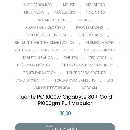
,
,
,
MOTHERBOARDS
MOUSE
MOUSE PAD
,
,
,
MULTIMEDIA
NOTEBOOKS
PARLANTES
,
,
PARLANTES DE PC
PENDRIVE
,
,
PLACAS DE VIDEO (GPU)
PROCESADORES
,
,
PRODUCTOS DE LIMPIEZA
PUNTERO LASER
,
,
RELOJ INTELIGENTE - SMARTWATCH
RESMAS DE PAPEL
,
,
,
ROUTERS
SERVICIO TECNICO
SIN CATEGORIZAR
,
,
,
TABLETA GRÁFICA
TABLETS
TECLADOS
,
,
TELÉFONOS MÓVILES
TINTAS DE SISTEMA CONTINUO
,
,
TONER PARA XEROX
TONERS PARA BROTHER
,
,
,
TONERS PARA HP
TONERS PARA SAMSUNG
UPS
,
VARIOS ELECTRONICA
WEBCAM
Fuente PC 1000w Gigabyte 80+ Gold
P1000gm Full Modular
$
0,00
LEER MÁS