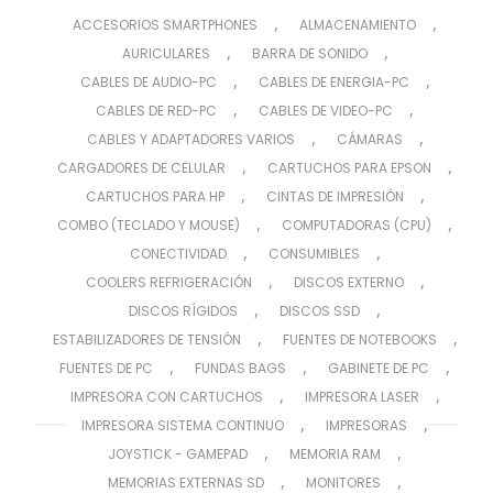
,
,
ACCESORIOS SMARTPHONES
ALMACENAMIENTO
,
,
AURICULARES
BARRA DE SONIDO
,
,
CABLES DE AUDIO-PC
CABLES DE ENERGIA-PC
,
,
CABLES DE RED-PC
CABLES DE VIDEO-PC
,
,
CABLES Y ADAPTADORES VARIOS
CÁMARAS
,
,
CARGADORES DE CELULAR
CARTUCHOS PARA EPSON
,
,
CARTUCHOS PARA HP
CINTAS DE IMPRESIÓN
,
,
COMBO (TECLADO Y MOUSE)
COMPUTADORAS (CPU)
,
,
CONECTIVIDAD
CONSUMIBLES
,
,
COOLERS REFRIGERACIÓN
DISCOS EXTERNO
,
,
DISCOS RÍGIDOS
DISCOS SSD
,
,
ESTABILIZADORES DE TENSIÓN
FUENTES DE NOTEBOOKS
,
,
,
FUENTES DE PC
FUNDAS BAGS
GABINETE DE PC
,
,
IMPRESORA CON CARTUCHOS
IMPRESORA LASER
,
,
IMPRESORA SISTEMA CONTINUO
IMPRESORAS
,
,
JOYSTICK - GAMEPAD
MEMORIA RAM
,
,
MEMORIAS EXTERNAS SD
MONITORES