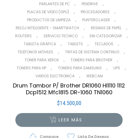
,
,
PARLANTES DE PC
PENDRIVE
,
,
PLACAS DE VIDEO (GPU)
PROCESADORES
,
,
PRODUCTOS DE LIMPIEZA
PUNTERO LASER
,
,
RELOJ INTELIGENTE - SMARTWATCH
RESMAS DE PAPEL
,
,
,
ROUTERS
SERVICIO TECNICO
SIN CATEGORIZAR
,
,
,
TABLETA GRÁFICA
TABLETS
TECLADOS
,
,
TELÉFONOS MÓVILES
TINTAS DE SISTEMA CONTINUO
,
,
TONER PARA XEROX
TONERS PARA BROTHER
,
,
,
TONERS PARA HP
TONERS PARA SAMSUNG
UPS
,
VARIOS ELECTRONICA
WEBCAM
Drum Tambor P/ Brother DR1060 Hl1110 1112
Dcp1512 Mfc1815 DR-1060 TN1060
$
14.500,00
LEER MÁS
Compare
Lista De Deseos