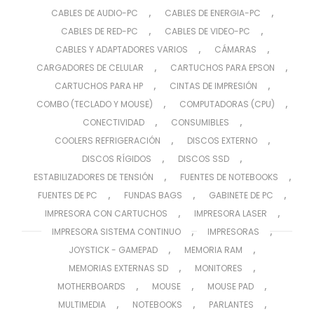
,
,
CABLES DE AUDIO-PC
CABLES DE ENERGIA-PC
,
,
CABLES DE RED-PC
CABLES DE VIDEO-PC
,
,
CABLES Y ADAPTADORES VARIOS
CÁMARAS
,
,
CARGADORES DE CELULAR
CARTUCHOS PARA EPSON
,
,
CARTUCHOS PARA HP
CINTAS DE IMPRESIÓN
,
,
COMBO (TECLADO Y MOUSE)
COMPUTADORAS (CPU)
,
,
CONECTIVIDAD
CONSUMIBLES
,
,
COOLERS REFRIGERACIÓN
DISCOS EXTERNO
,
,
DISCOS RÍGIDOS
DISCOS SSD
,
,
ESTABILIZADORES DE TENSIÓN
FUENTES DE NOTEBOOKS
,
,
,
FUENTES DE PC
FUNDAS BAGS
GABINETE DE PC
,
,
IMPRESORA CON CARTUCHOS
IMPRESORA LASER
,
,
IMPRESORA SISTEMA CONTINUO
IMPRESORAS
,
,
JOYSTICK - GAMEPAD
MEMORIA RAM
,
,
MEMORIAS EXTERNAS SD
MONITORES
,
,
,
MOTHERBOARDS
MOUSE
MOUSE PAD
,
,
,
MULTIMEDIA
NOTEBOOKS
PARLANTES