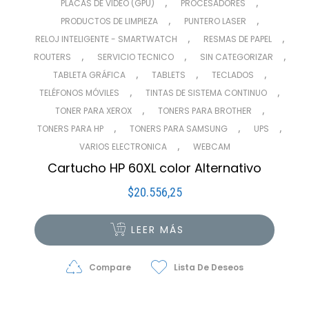
,
,
PLACAS DE VIDEO (GPU)
PROCESADORES
,
,
PRODUCTOS DE LIMPIEZA
PUNTERO LASER
,
,
RELOJ INTELIGENTE - SMARTWATCH
RESMAS DE PAPEL
,
,
,
ROUTERS
SERVICIO TECNICO
SIN CATEGORIZAR
,
,
,
TABLETA GRÁFICA
TABLETS
TECLADOS
,
,
TELÉFONOS MÓVILES
TINTAS DE SISTEMA CONTINUO
,
,
TONER PARA XEROX
TONERS PARA BROTHER
,
,
,
TONERS PARA HP
TONERS PARA SAMSUNG
UPS
,
VARIOS ELECTRONICA
WEBCAM
Cartucho HP 60XL color Alternativo
$
20.556,25
LEER MÁS
Compare
Lista De Deseos