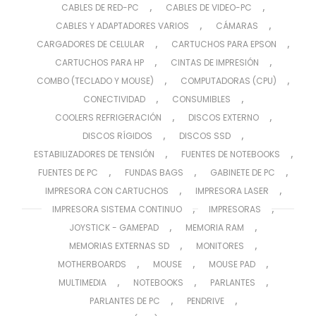
,
,
CABLES DE RED-PC
CABLES DE VIDEO-PC
,
,
CABLES Y ADAPTADORES VARIOS
CÁMARAS
,
,
CARGADORES DE CELULAR
CARTUCHOS PARA EPSON
,
,
CARTUCHOS PARA HP
CINTAS DE IMPRESIÓN
,
,
COMBO (TECLADO Y MOUSE)
COMPUTADORAS (CPU)
,
,
CONECTIVIDAD
CONSUMIBLES
,
,
COOLERS REFRIGERACIÓN
DISCOS EXTERNO
,
,
DISCOS RÍGIDOS
DISCOS SSD
,
,
ESTABILIZADORES DE TENSIÓN
FUENTES DE NOTEBOOKS
,
,
,
FUENTES DE PC
FUNDAS BAGS
GABINETE DE PC
,
,
IMPRESORA CON CARTUCHOS
IMPRESORA LASER
,
,
IMPRESORA SISTEMA CONTINUO
IMPRESORAS
,
,
JOYSTICK - GAMEPAD
MEMORIA RAM
,
,
MEMORIAS EXTERNAS SD
MONITORES
,
,
,
MOTHERBOARDS
MOUSE
MOUSE PAD
,
,
,
MULTIMEDIA
NOTEBOOKS
PARLANTES
,
,
PARLANTES DE PC
PENDRIVE