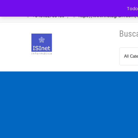
Av. Cazón 548 Tigre, BA, Arg.
info@isinet.com.a
Todos
+5491132768489
https://www.instagram.com/is
Busc