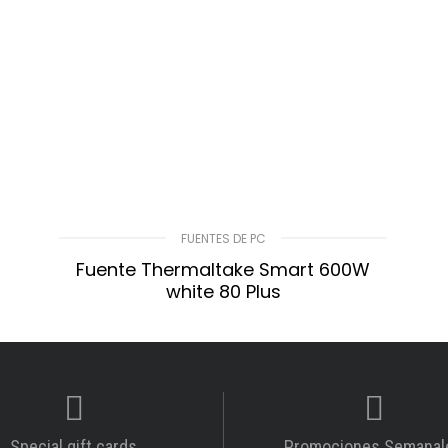
FUENTES DE PC
Fuente Thermaltake Smart 600W
white 80 Plus
$
17.300,00
LEER MÁS
Compare
Lista De Deseos
Special gift cards
Promociones Semanal