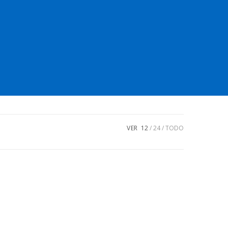
VER
12
24
TODO