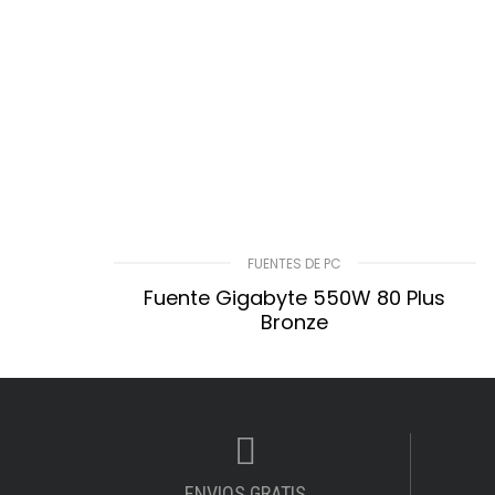
FUENTES DE PC
Fuente Gigabyte 550W 80 Plus
Bronze
$
15.520,00
LEER MÁS
Compare
Lista De Deseos
ENVIOS GRATIS