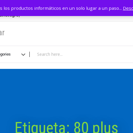
r
11 4749 0884
INICIO
Tie
 los productos informáticos en un solo lugar a un paso...
Desc
inet.tigre/
ar
Etiqueta:
80 plus