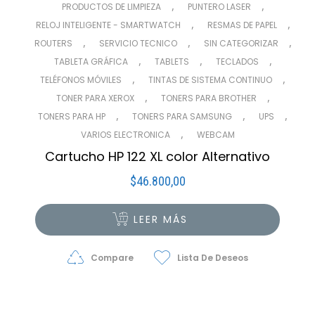
,
,
PRODUCTOS DE LIMPIEZA
PUNTERO LASER
,
,
RELOJ INTELIGENTE - SMARTWATCH
RESMAS DE PAPEL
,
,
,
ROUTERS
SERVICIO TECNICO
SIN CATEGORIZAR
,
,
,
TABLETA GRÁFICA
TABLETS
TECLADOS
,
,
TELÉFONOS MÓVILES
TINTAS DE SISTEMA CONTINUO
,
,
TONER PARA XEROX
TONERS PARA BROTHER
,
,
,
TONERS PARA HP
TONERS PARA SAMSUNG
UPS
,
VARIOS ELECTRONICA
WEBCAM
Cartucho HP 122 XL color Alternativo
$
46.800,00
LEER MÁS
Compare
Lista De Deseos