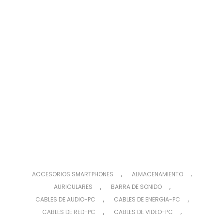
,
,
ACCESORIOS SMARTPHONES
ALMACENAMIENTO
,
,
AURICULARES
BARRA DE SONIDO
,
,
CABLES DE AUDIO-PC
CABLES DE ENERGIA-PC
,
,
CABLES DE RED-PC
CABLES DE VIDEO-PC