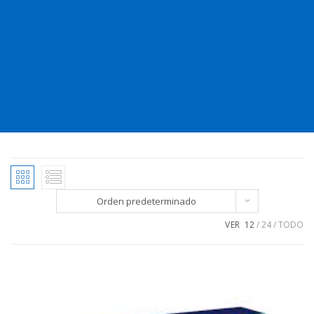
Orden predeterminado
VER
12
24
TODO