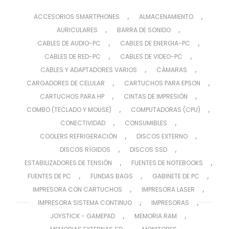
,
,
ACCESORIOS SMARTPHONES
ALMACENAMIENTO
,
,
AURICULARES
BARRA DE SONIDO
,
,
CABLES DE AUDIO-PC
CABLES DE ENERGIA-PC
,
,
CABLES DE RED-PC
CABLES DE VIDEO-PC
,
,
CABLES Y ADAPTADORES VARIOS
CÁMARAS
,
,
CARGADORES DE CELULAR
CARTUCHOS PARA EPSON
,
,
CARTUCHOS PARA HP
CINTAS DE IMPRESIÓN
,
,
COMBO (TECLADO Y MOUSE)
COMPUTADORAS (CPU)
,
,
CONECTIVIDAD
CONSUMIBLES
,
,
COOLERS REFRIGERACIÓN
DISCOS EXTERNO
,
,
DISCOS RÍGIDOS
DISCOS SSD
,
,
ESTABILIZADORES DE TENSIÓN
FUENTES DE NOTEBOOKS
,
,
,
FUENTES DE PC
FUNDAS BAGS
GABINETE DE PC
,
,
IMPRESORA CON CARTUCHOS
IMPRESORA LASER
,
,
IMPRESORA SISTEMA CONTINUO
IMPRESORAS
,
,
JOYSTICK - GAMEPAD
MEMORIA RAM
,
,