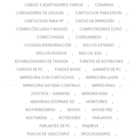
,
,
CABLES Y ADAPTADORES VARIOS
CÁMARAS
,
,
CARGADORES DE CELULAR
CARTUCHOS PARA EPSON
,
,
CARTUCHOS PARA HP
CINTAS DE IMPRESIÓN
,
,
COMBO (TECLADO Y MOUSE)
COMPUTADORAS (CPU)
,
,
CONECTIVIDAD
CONSUMIBLES
,
,
COOLERS REFRIGERACIÓN
DISCOS EXTERNO
,
,
DISCOS RÍGIDOS
DISCOS SSD
,
,
ESTABILIZADORES DE TENSIÓN
FUENTES DE NOTEBOOKS
,
,
,
FUENTES DE PC
FUNDAS BAGS
GABINETE DE PC
,
,
IMPRESORA CON CARTUCHOS
IMPRESORA LASER
,
,
IMPRESORA SISTEMA CONTINUO
IMPRESORAS
,
,
JOYSTICK - GAMEPAD
MEMORIA RAM
,
,
MEMORIAS EXTERNAS SD
MONITORES
,
,
,
MOTHERBOARDS
MOUSE
MOUSE PAD
,
,
,
MULTIMEDIA
NOTEBOOKS
PARLANTES
,
,
PARLANTES DE PC
PENDRIVE
,
,
PLACAS DE VIDEO (GPU)
PROCESADORES