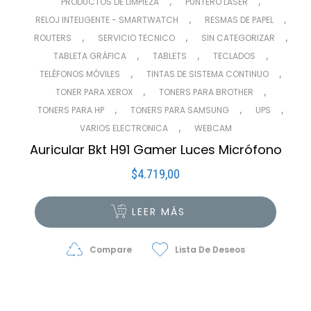
,
,
PRODUCTOS DE LIMPIEZA
PUNTERO LASER
,
,
RELOJ INTELIGENTE - SMARTWATCH
RESMAS DE PAPEL
,
,
,
ROUTERS
SERVICIO TECNICO
SIN CATEGORIZAR
,
,
,
TABLETA GRÁFICA
TABLETS
TECLADOS
,
,
TELÉFONOS MÓVILES
TINTAS DE SISTEMA CONTINUO
,
,
TONER PARA XEROX
TONERS PARA BROTHER
,
,
,
TONERS PARA HP
TONERS PARA SAMSUNG
UPS
,
VARIOS ELECTRONICA
WEBCAM
Auricular Bkt H91 Gamer Luces Micrófono
$
4.719,00
LEER MÁS
Compare
Lista De Deseos