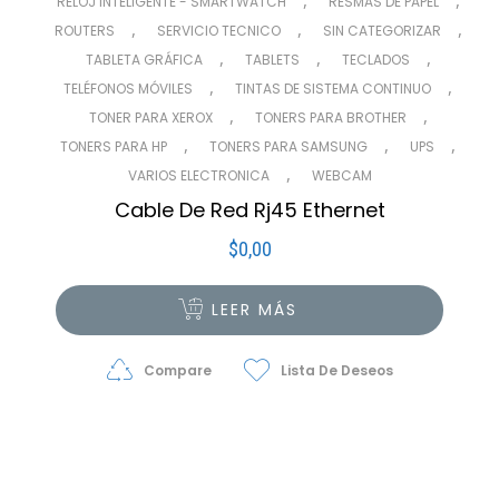
RELOJ INTELIGENTE - SMARTWATCH
RESMAS DE PAPEL
,
,
,
ROUTERS
SERVICIO TECNICO
SIN CATEGORIZAR
,
,
,
TABLETA GRÁFICA
TABLETS
TECLADOS
,
,
TELÉFONOS MÓVILES
TINTAS DE SISTEMA CONTINUO
,
,
TONER PARA XEROX
TONERS PARA BROTHER
,
,
,
TONERS PARA HP
TONERS PARA SAMSUNG
UPS
,
VARIOS ELECTRONICA
WEBCAM
Cable De Red Rj45 Ethernet
$
0,00
LEER MÁS
Compare
Lista De Deseos