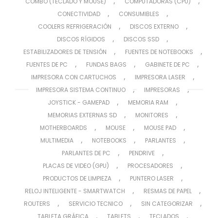
,
,
COMBO (TECLADO Y MOUSE)
COMPUTADORAS (CPU)
,
,
CONECTIVIDAD
CONSUMIBLES
,
,
COOLERS REFRIGERACIÓN
DISCOS EXTERNO
,
,
DISCOS RÍGIDOS
DISCOS SSD
,
,
ESTABILIZADORES DE TENSIÓN
FUENTES DE NOTEBOOKS
,
,
,
FUENTES DE PC
FUNDAS BAGS
GABINETE DE PC
,
,
IMPRESORA CON CARTUCHOS
IMPRESORA LASER
,
,
IMPRESORA SISTEMA CONTINUO
IMPRESORAS
,
,
JOYSTICK - GAMEPAD
MEMORIA RAM
,
,
MEMORIAS EXTERNAS SD
MONITORES
,
,
,
MOTHERBOARDS
MOUSE
MOUSE PAD
,
,
,
MULTIMEDIA
NOTEBOOKS
PARLANTES
,
,
PARLANTES DE PC
PENDRIVE
,
,
PLACAS DE VIDEO (GPU)
PROCESADORES
,
,
PRODUCTOS DE LIMPIEZA
PUNTERO LASER
,
,
RELOJ INTELIGENTE - SMARTWATCH
RESMAS DE PAPEL
,
,
,
ROUTERS
SERVICIO TECNICO
SIN CATEGORIZAR
,
,
,
TABLETA GRÁFICA
TABLETS
TECLADOS