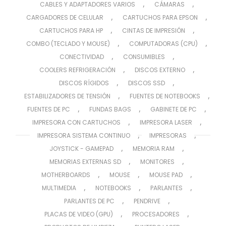
,
,
CABLES Y ADAPTADORES VARIOS
CÁMARAS
,
,
CARGADORES DE CELULAR
CARTUCHOS PARA EPSON
,
,
CARTUCHOS PARA HP
CINTAS DE IMPRESIÓN
,
,
COMBO (TECLADO Y MOUSE)
COMPUTADORAS (CPU)
,
,
CONECTIVIDAD
CONSUMIBLES
,
,
COOLERS REFRIGERACIÓN
DISCOS EXTERNO
,
,
DISCOS RÍGIDOS
DISCOS SSD
,
,
ESTABILIZADORES DE TENSIÓN
FUENTES DE NOTEBOOKS
,
,
,
FUENTES DE PC
FUNDAS BAGS
GABINETE DE PC
,
,
IMPRESORA CON CARTUCHOS
IMPRESORA LASER
,
,
IMPRESORA SISTEMA CONTINUO
IMPRESORAS
,
,
JOYSTICK - GAMEPAD
MEMORIA RAM
,
,
MEMORIAS EXTERNAS SD
MONITORES
,
,
,
MOTHERBOARDS
MOUSE
MOUSE PAD
,
,
,
MULTIMEDIA
NOTEBOOKS
PARLANTES
,
,
PARLANTES DE PC
PENDRIVE
,
,
PLACAS DE VIDEO (GPU)
PROCESADORES