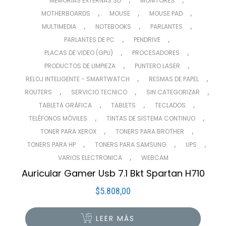
MEMORIAS EXTERNAS SD
MONITORES
,
,
,
MOTHERBOARDS
MOUSE
MOUSE PAD
,
,
,
MULTIMEDIA
NOTEBOOKS
PARLANTES
,
,
PARLANTES DE PC
PENDRIVE
,
,
PLACAS DE VIDEO (GPU)
PROCESADORES
,
,
PRODUCTOS DE LIMPIEZA
PUNTERO LASER
,
,
RELOJ INTELIGENTE - SMARTWATCH
RESMAS DE PAPEL
,
,
,
ROUTERS
SERVICIO TECNICO
SIN CATEGORIZAR
,
,
,
TABLETA GRÁFICA
TABLETS
TECLADOS
,
,
TELÉFONOS MÓVILES
TINTAS DE SISTEMA CONTINUO
,
,
TONER PARA XEROX
TONERS PARA BROTHER
,
,
,
TONERS PARA HP
TONERS PARA SAMSUNG
UPS
,
VARIOS ELECTRONICA
WEBCAM
Auricular Gamer Usb 7.1 Bkt Spartan H710
$
5.808,00
LEER MÁS