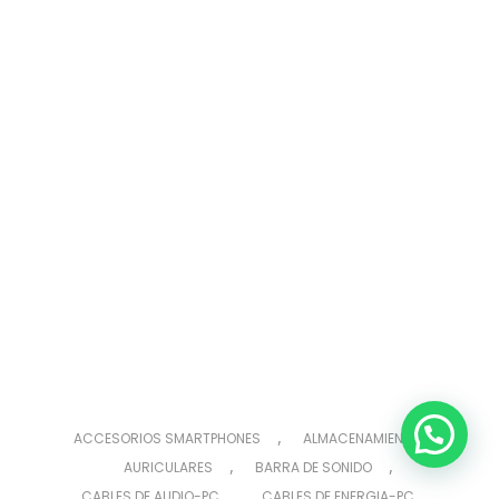
,
,
ACCESORIOS SMARTPHONES
ALMACENAMIENTO
,
,
AURICULARES
BARRA DE SONIDO
,
,
CABLES DE AUDIO-PC
CABLES DE ENERGIA-PC