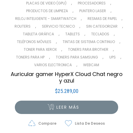
,
,
PLACAS DE VIDEO (GPU)
PROCESADORES
,
,
PRODUCTOS DE LIMPIEZA
PUNTERO LASER
,
,
RELOJ INTELIGENTE - SMARTWATCH
RESMAS DE PAPEL
,
,
,
ROUTERS
SERVICIO TECNICO
SIN CATEGORIZAR
,
,
,
TABLETA GRÁFICA
TABLETS
TECLADOS
,
,
TELÉFONOS MÓVILES
TINTAS DE SISTEMA CONTINUO
,
,
TONER PARA XEROX
TONERS PARA BROTHER
,
,
,
TONERS PARA HP
TONERS PARA SAMSUNG
UPS
,
VARIOS ELECTRONICA
WEBCAM
Auricular gamer HyperX Cloud Chat negro
y azul
$
25.289,00
LEER MÁS
Compare
Lista De Deseos