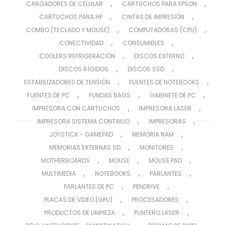
,
,
CARGADORES DE CELULAR
CARTUCHOS PARA EPSON
,
,
CARTUCHOS PARA HP
CINTAS DE IMPRESIÓN
,
,
COMBO (TECLADO Y MOUSE)
COMPUTADORAS (CPU)
,
,
CONECTIVIDAD
CONSUMIBLES
,
,
COOLERS REFRIGERACIÓN
DISCOS EXTERNO
,
,
DISCOS RÍGIDOS
DISCOS SSD
,
,
ESTABILIZADORES DE TENSIÓN
FUENTES DE NOTEBOOKS
,
,
,
FUENTES DE PC
FUNDAS BAGS
GABINETE DE PC
,
,
IMPRESORA CON CARTUCHOS
IMPRESORA LASER
,
,
IMPRESORA SISTEMA CONTINUO
IMPRESORAS
,
,
JOYSTICK - GAMEPAD
MEMORIA RAM
,
,
MEMORIAS EXTERNAS SD
MONITORES
,
,
,
MOTHERBOARDS
MOUSE
MOUSE PAD
,
,
,
MULTIMEDIA
NOTEBOOKS
PARLANTES
,
,
PARLANTES DE PC
PENDRIVE
,
,
PLACAS DE VIDEO (GPU)
PROCESADORES
,
,
PRODUCTOS DE LIMPIEZA
PUNTERO LASER
,
,