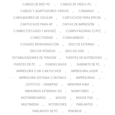
,
,
CABLES DE RED-PC
CABLES DE VIDEO-PC
,
,
CABLES Y ADAPTADORES VARIOS
CÁMARAS
,
,
CARGADORES DE CELULAR
CARTUCHOS PARA EPSON
,
,
CARTUCHOS PARA HP
CINTAS DE IMPRESIÓN
,
,
COMBO (TECLADO Y MOUSE)
COMPUTADORAS (CPU)
,
,
CONECTIVIDAD
CONSUMIBLES
,
,
COOLERS REFRIGERACIÓN
DISCOS EXTERNO
,
,
DISCOS RÍGIDOS
DISCOS SSD
,
,
ESTABILIZADORES DE TENSIÓN
FUENTES DE NOTEBOOKS
,
,
,
FUENTES DE PC
FUNDAS BAGS
GABINETE DE PC
,
,
IMPRESORA CON CARTUCHOS
IMPRESORA LASER
,
,
IMPRESORA SISTEMA CONTINUO
IMPRESORAS
,
,
JOYSTICK - GAMEPAD
MEMORIA RAM
,
,
MEMORIAS EXTERNAS SD
MONITORES
,
,
,
MOTHERBOARDS
MOUSE
MOUSE PAD
,
,
,
MULTIMEDIA
NOTEBOOKS
PARLANTES
,
,
PARLANTES DE PC
PENDRIVE