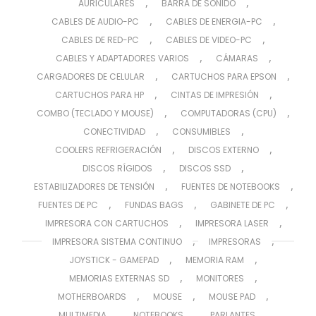
,
,
AURICULARES
BARRA DE SONIDO
,
,
CABLES DE AUDIO-PC
CABLES DE ENERGIA-PC
,
,
CABLES DE RED-PC
CABLES DE VIDEO-PC
,
,
CABLES Y ADAPTADORES VARIOS
CÁMARAS
,
,
CARGADORES DE CELULAR
CARTUCHOS PARA EPSON
,
,
CARTUCHOS PARA HP
CINTAS DE IMPRESIÓN
,
,
COMBO (TECLADO Y MOUSE)
COMPUTADORAS (CPU)
,
,
CONECTIVIDAD
CONSUMIBLES
,
,
COOLERS REFRIGERACIÓN
DISCOS EXTERNO
,
,
DISCOS RÍGIDOS
DISCOS SSD
,
,
ESTABILIZADORES DE TENSIÓN
FUENTES DE NOTEBOOKS
,
,
,
FUENTES DE PC
FUNDAS BAGS
GABINETE DE PC
,
,
IMPRESORA CON CARTUCHOS
IMPRESORA LASER
,
,
IMPRESORA SISTEMA CONTINUO
IMPRESORAS
,
,
JOYSTICK - GAMEPAD
MEMORIA RAM
,
,
MEMORIAS EXTERNAS SD
MONITORES
,
,
,
MOTHERBOARDS
MOUSE
MOUSE PAD
,
,
,
MULTIMEDIA
NOTEBOOKS
PARLANTES