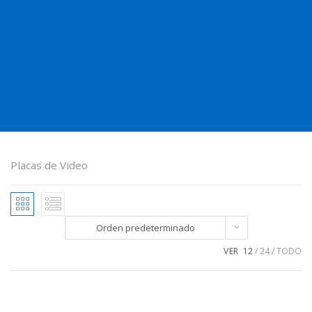
Placas de Video
Orden predeterminado
VER
12
24
TODO