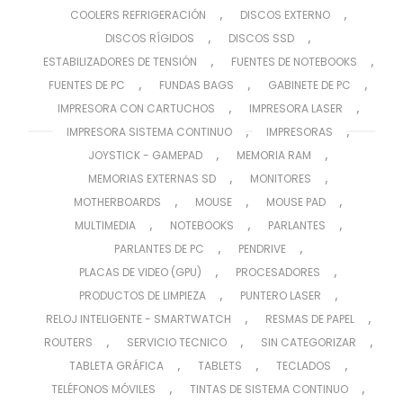
,
,
COOLERS REFRIGERACIÓN
DISCOS EXTERNO
,
,
DISCOS RÍGIDOS
DISCOS SSD
,
,
ESTABILIZADORES DE TENSIÓN
FUENTES DE NOTEBOOKS
,
,
,
FUENTES DE PC
FUNDAS BAGS
GABINETE DE PC
,
,
IMPRESORA CON CARTUCHOS
IMPRESORA LASER
,
,
IMPRESORA SISTEMA CONTINUO
IMPRESORAS
,
,
JOYSTICK - GAMEPAD
MEMORIA RAM
,
,
MEMORIAS EXTERNAS SD
MONITORES
,
,
,
MOTHERBOARDS
MOUSE
MOUSE PAD
,
,
,
MULTIMEDIA
NOTEBOOKS
PARLANTES
,
,
PARLANTES DE PC
PENDRIVE
,
,
PLACAS DE VIDEO (GPU)
PROCESADORES
,
,
PRODUCTOS DE LIMPIEZA
PUNTERO LASER
,
,
RELOJ INTELIGENTE - SMARTWATCH
RESMAS DE PAPEL
,
,
,
ROUTERS
SERVICIO TECNICO
SIN CATEGORIZAR
,
,
,
TABLETA GRÁFICA
TABLETS
TECLADOS
,
,
TELÉFONOS MÓVILES
TINTAS DE SISTEMA CONTINUO