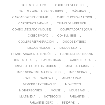
,
,
CABLES DE RED-PC
CABLES DE VIDEO-PC
,
,
CABLES Y ADAPTADORES VARIOS
CÁMARAS
,
,
CARGADORES DE CELULAR
CARTUCHOS PARA EPSON
,
,
CARTUCHOS PARA HP
CINTAS DE IMPRESIÓN
,
,
COMBO (TECLADO Y MOUSE)
COMPUTADORAS (CPU)
,
,
CONECTIVIDAD
CONSUMIBLES
,
,
COOLERS REFRIGERACIÓN
DISCOS EXTERNO
,
,
DISCOS RÍGIDOS
DISCOS SSD
,
,
ESTABILIZADORES DE TENSIÓN
FUENTES DE NOTEBOOKS
,
,
,
FUENTES DE PC
FUNDAS BAGS
GABINETE DE PC
,
,
IMPRESORA CON CARTUCHOS
IMPRESORA LASER
,
,
IMPRESORA SISTEMA CONTINUO
IMPRESORAS
,
,
JOYSTICK - GAMEPAD
MEMORIA RAM
,
,
MEMORIAS EXTERNAS SD
MONITORES
,
,
,
MOTHERBOARDS
MOUSE
MOUSE PAD
,
,
,
MULTIMEDIA
NOTEBOOKS
PARLANTES
,
,
PARLANTES DE PC
PENDRIVE