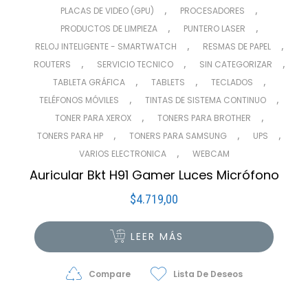
,
,
PLACAS DE VIDEO (GPU)
PROCESADORES
,
,
PRODUCTOS DE LIMPIEZA
PUNTERO LASER
,
,
RELOJ INTELIGENTE - SMARTWATCH
RESMAS DE PAPEL
,
,
,
ROUTERS
SERVICIO TECNICO
SIN CATEGORIZAR
,
,
,
TABLETA GRÁFICA
TABLETS
TECLADOS
,
,
TELÉFONOS MÓVILES
TINTAS DE SISTEMA CONTINUO
,
,
TONER PARA XEROX
TONERS PARA BROTHER
,
,
,
TONERS PARA HP
TONERS PARA SAMSUNG
UPS
,
VARIOS ELECTRONICA
WEBCAM
Auricular Bkt H91 Gamer Luces Micrófono
$
4.719,00
LEER MÁS
Compare
Lista De Deseos