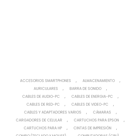
,
,
ACCESORIOS SMARTPHONES
ALMACENAMIENTO
,
,
AURICULARES
BARRA DE SONIDO
,
,
CABLES DE AUDIO-PC
CABLES DE ENERGIA-PC
,
,
CABLES DE RED-PC
CABLES DE VIDEO-PC
,
,
CABLES Y ADAPTADORES VARIOS
CÁMARAS
,
,
CARGADORES DE CELULAR
CARTUCHOS PARA EPSON
,
,
CARTUCHOS PARA HP
CINTAS DE IMPRESIÓN
,
,
COMBO (TECLADO Y MOUSE)
COMPUTADORAS (CPU)