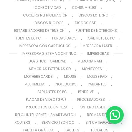
,
,
CONECTIVIDAD
CONSUMIBLES
,
,
COOLERS REFRIGERACIÓN
DISCOS EXTERNO
,
,
DISCOS RÍGIDOS
DISCOS SSD
,
,
ESTABILIZADORES DE TENSIÓN
FUENTES DE NOTEBOOKS
,
,
,
FUENTES DE PC
FUNDAS BAGS
GABINETE DE PC
,
,
IMPRESORA CON CARTUCHOS
IMPRESORA LASER
,
,
IMPRESORA SISTEMA CONTINUO
IMPRESORAS
,
,
JOYSTICK - GAMEPAD
MEMORIA RAM
,
,
MEMORIAS EXTERNAS SD
MONITORES
,
,
,
MOTHERBOARDS
MOUSE
MOUSE PAD
,
,
,
MULTIMEDIA
NOTEBOOKS
PARLANTES
,
,
PARLANTES DE PC
PENDRIVE
,
,
PLACAS DE VIDEO (GPU)
PROCESADORES
,
,
PRODUCTOS DE LIMPIEZA
PUNTERO LASER
,
,
RELOJ INTELIGENTE - SMARTWATCH
RESMAS DE PAPEL
,
,
,
ROUTERS
SERVICIO TECNICO
SIN CATEGORIZAR
,
,
,
TABLETA GRÁFICA
TABLETS
TECLADOS