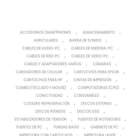
,
,
ACCESORIOS SMARTPHONES
ALMACENAMIENTO
,
,
AURICULARES
BARRA DE SONIDO
,
,
CABLES DE AUDIO-PC
CABLES DE ENERGIA-PC
,
,
CABLES DE RED-PC
CABLES DE VIDEO-PC
,
,
CABLES Y ADAPTADORES VARIOS
CÁMARAS
,
,
CARGADORES DE CELULAR
CARTUCHOS PARA EPSON
,
,
CARTUCHOS PARA HP
CINTAS DE IMPRESIÓN
,
,
COMBO (TECLADO Y MOUSE)
COMPUTADORAS (CPU)
,
,
CONECTIVIDAD
CONSUMIBLES
,
,
COOLERS REFRIGERACIÓN
DISCOS EXTERNO
,
,
DISCOS RÍGIDOS
DISCOS SSD
,
,
ESTABILIZADORES DE TENSIÓN
FUENTES DE NOTEBOOKS
,
,
,
FUENTES DE PC
FUNDAS BAGS
GABINETE DE PC
,
,
IMPRESORA CON CARTUCHOS
IMPRESORA LASER