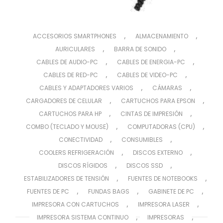
,
,
ACCESORIOS SMARTPHONES
ALMACENAMIENTO
,
,
AURICULARES
BARRA DE SONIDO
,
,
CABLES DE AUDIO-PC
CABLES DE ENERGIA-PC
,
,
CABLES DE RED-PC
CABLES DE VIDEO-PC
,
,
CABLES Y ADAPTADORES VARIOS
CÁMARAS
,
,
CARGADORES DE CELULAR
CARTUCHOS PARA EPSON
,
,
CARTUCHOS PARA HP
CINTAS DE IMPRESIÓN
,
,
COMBO (TECLADO Y MOUSE)
COMPUTADORAS (CPU)
,
,
CONECTIVIDAD
CONSUMIBLES
,
,
COOLERS REFRIGERACIÓN
DISCOS EXTERNO
,
,
DISCOS RÍGIDOS
DISCOS SSD
,
,
ESTABILIZADORES DE TENSIÓN
FUENTES DE NOTEBOOKS
,
,
,
FUENTES DE PC
FUNDAS BAGS
GABINETE DE PC
,
,
IMPRESORA CON CARTUCHOS
IMPRESORA LASER
,
,
IMPRESORA SISTEMA CONTINUO
IMPRESORAS