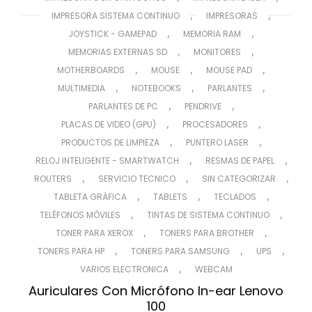
,
,
IMPRESORA SISTEMA CONTINUO
IMPRESORAS
,
,
JOYSTICK - GAMEPAD
MEMORIA RAM
,
,
MEMORIAS EXTERNAS SD
MONITORES
,
,
,
MOTHERBOARDS
MOUSE
MOUSE PAD
,
,
,
MULTIMEDIA
NOTEBOOKS
PARLANTES
,
,
PARLANTES DE PC
PENDRIVE
,
,
PLACAS DE VIDEO (GPU)
PROCESADORES
,
,
PRODUCTOS DE LIMPIEZA
PUNTERO LASER
,
,
RELOJ INTELIGENTE - SMARTWATCH
RESMAS DE PAPEL
,
,
,
ROUTERS
SERVICIO TECNICO
SIN CATEGORIZAR
,
,
,
TABLETA GRÁFICA
TABLETS
TECLADOS
,
,
TELÉFONOS MÓVILES
TINTAS DE SISTEMA CONTINUO
,
,
TONER PARA XEROX
TONERS PARA BROTHER
,
,
,
TONERS PARA HP
TONERS PARA SAMSUNG
UPS
,
VARIOS ELECTRONICA
WEBCAM
Auriculares Con Micrófono In-ear Lenovo
100