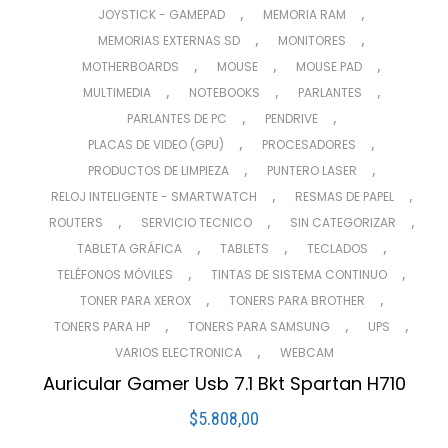
,
,
JOYSTICK - GAMEPAD
MEMORIA RAM
,
,
MEMORIAS EXTERNAS SD
MONITORES
,
,
,
MOTHERBOARDS
MOUSE
MOUSE PAD
,
,
,
MULTIMEDIA
NOTEBOOKS
PARLANTES
,
,
PARLANTES DE PC
PENDRIVE
,
,
PLACAS DE VIDEO (GPU)
PROCESADORES
,
,
PRODUCTOS DE LIMPIEZA
PUNTERO LASER
,
,
RELOJ INTELIGENTE - SMARTWATCH
RESMAS DE PAPEL
,
,
,
ROUTERS
SERVICIO TECNICO
SIN CATEGORIZAR
,
,
,
TABLETA GRÁFICA
TABLETS
TECLADOS
,
,
TELÉFONOS MÓVILES
TINTAS DE SISTEMA CONTINUO
,
,
TONER PARA XEROX
TONERS PARA BROTHER
,
,
,
TONERS PARA HP
TONERS PARA SAMSUNG
UPS
,
VARIOS ELECTRONICA
WEBCAM
Auricular Gamer Usb 7.1 Bkt Spartan H710
$
5.808,00