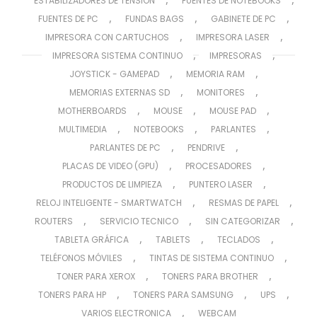
ESTABILIZADORES DE TENSIÓN
FUENTES DE NOTEBOOKS
,
,
,
FUENTES DE PC
FUNDAS BAGS
GABINETE DE PC
,
,
IMPRESORA CON CARTUCHOS
IMPRESORA LASER
,
,
IMPRESORA SISTEMA CONTINUO
IMPRESORAS
,
,
JOYSTICK - GAMEPAD
MEMORIA RAM
,
,
MEMORIAS EXTERNAS SD
MONITORES
,
,
,
MOTHERBOARDS
MOUSE
MOUSE PAD
,
,
,
MULTIMEDIA
NOTEBOOKS
PARLANTES
,
,
PARLANTES DE PC
PENDRIVE
,
,
PLACAS DE VIDEO (GPU)
PROCESADORES
,
,
PRODUCTOS DE LIMPIEZA
PUNTERO LASER
,
,
RELOJ INTELIGENTE - SMARTWATCH
RESMAS DE PAPEL
,
,
,
ROUTERS
SERVICIO TECNICO
SIN CATEGORIZAR
,
,
,
TABLETA GRÁFICA
TABLETS
TECLADOS
,
,
TELÉFONOS MÓVILES
TINTAS DE SISTEMA CONTINUO
,
,
TONER PARA XEROX
TONERS PARA BROTHER
,
,
,
TONERS PARA HP
TONERS PARA SAMSUNG
UPS
,
VARIOS ELECTRONICA
WEBCAM