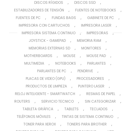
,
,
DISCOS RÍGIDOS
DISCOS SSD
,
,
ESTABILIZADORES DE TENSIÓN
FUENTES DE NOTEBOOKS
,
,
,
FUENTES DE PC
FUNDAS BAGS
GABINETE DE PC
,
,
IMPRESORA CON CARTUCHOS
IMPRESORA LASER
,
,
IMPRESORA SISTEMA CONTINUO
IMPRESORAS
,
,
JOYSTICK - GAMEPAD
MEMORIA RAM
,
,
MEMORIAS EXTERNAS SD
MONITORES
,
,
,
MOTHERBOARDS
MOUSE
MOUSE PAD
,
,
,
MULTIMEDIA
NOTEBOOKS
PARLANTES
,
,
PARLANTES DE PC
PENDRIVE
,
,
PLACAS DE VIDEO (GPU)
PROCESADORES
,
,
PRODUCTOS DE LIMPIEZA
PUNTERO LASER
,
,
RELOJ INTELIGENTE - SMARTWATCH
RESMAS DE PAPEL
,
,
,
ROUTERS
SERVICIO TECNICO
SIN CATEGORIZAR
,
,
,
TABLETA GRÁFICA
TABLETS
TECLADOS
,
,
TELÉFONOS MÓVILES
TINTAS DE SISTEMA CONTINUO
,
,
TONER PARA XEROX
TONERS PARA BROTHER