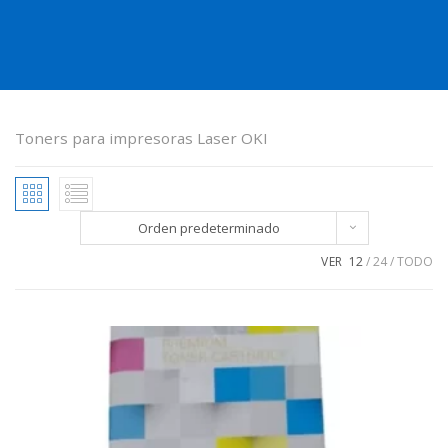
Toners para impresoras Laser OKI
Orden predeterminado
VER
12
24
TODO