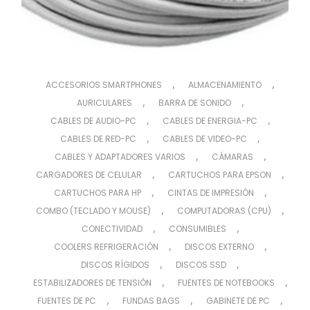
,
,
ACCESORIOS SMARTPHONES
ALMACENAMIENTO
,
,
AURICULARES
BARRA DE SONIDO
,
,
CABLES DE AUDIO-PC
CABLES DE ENERGIA-PC
,
,
CABLES DE RED-PC
CABLES DE VIDEO-PC
,
,
CABLES Y ADAPTADORES VARIOS
CÁMARAS
,
,
CARGADORES DE CELULAR
CARTUCHOS PARA EPSON
,
,
CARTUCHOS PARA HP
CINTAS DE IMPRESIÓN
,
,
COMBO (TECLADO Y MOUSE)
COMPUTADORAS (CPU)
,
,
CONECTIVIDAD
CONSUMIBLES
,
,
COOLERS REFRIGERACIÓN
DISCOS EXTERNO
,
,
DISCOS RÍGIDOS
DISCOS SSD
,
,
ESTABILIZADORES DE TENSIÓN
FUENTES DE NOTEBOOKS
,
,
,
FUENTES DE PC
FUNDAS BAGS
GABINETE DE PC