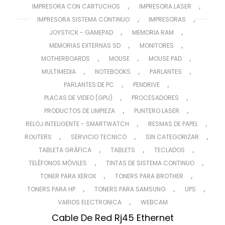
,
,
IMPRESORA CON CARTUCHOS
IMPRESORA LASER
,
,
IMPRESORA SISTEMA CONTINUO
IMPRESORAS
,
,
JOYSTICK - GAMEPAD
MEMORIA RAM
,
,
MEMORIAS EXTERNAS SD
MONITORES
,
,
,
MOTHERBOARDS
MOUSE
MOUSE PAD
,
,
,
MULTIMEDIA
NOTEBOOKS
PARLANTES
,
,
PARLANTES DE PC
PENDRIVE
,
,
PLACAS DE VIDEO (GPU)
PROCESADORES
,
,
PRODUCTOS DE LIMPIEZA
PUNTERO LASER
,
,
RELOJ INTELIGENTE - SMARTWATCH
RESMAS DE PAPEL
,
,
,
ROUTERS
SERVICIO TECNICO
SIN CATEGORIZAR
,
,
,
TABLETA GRÁFICA
TABLETS
TECLADOS
,
,
TELÉFONOS MÓVILES
TINTAS DE SISTEMA CONTINUO
,
,
TONER PARA XEROX
TONERS PARA BROTHER
,
,
,
TONERS PARA HP
TONERS PARA SAMSUNG
UPS
,
VARIOS ELECTRONICA
WEBCAM
Cable De Red Rj45 Ethernet