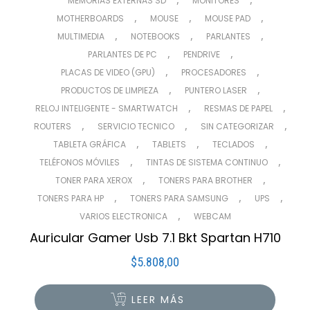
MEMORIAS EXTERNAS SD
MONITORES
,
,
,
MOTHERBOARDS
MOUSE
MOUSE PAD
,
,
,
MULTIMEDIA
NOTEBOOKS
PARLANTES
,
,
PARLANTES DE PC
PENDRIVE
,
,
PLACAS DE VIDEO (GPU)
PROCESADORES
,
,
PRODUCTOS DE LIMPIEZA
PUNTERO LASER
,
,
RELOJ INTELIGENTE - SMARTWATCH
RESMAS DE PAPEL
,
,
,
ROUTERS
SERVICIO TECNICO
SIN CATEGORIZAR
,
,
,
TABLETA GRÁFICA
TABLETS
TECLADOS
,
,
TELÉFONOS MÓVILES
TINTAS DE SISTEMA CONTINUO
,
,
TONER PARA XEROX
TONERS PARA BROTHER
,
,
,
TONERS PARA HP
TONERS PARA SAMSUNG
UPS
,
VARIOS ELECTRONICA
WEBCAM
Auricular Gamer Usb 7.1 Bkt Spartan H710
$
5.808,00
LEER MÁS