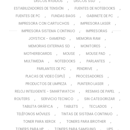
,
,
DISCOS RÍGIDOS
DISCOS SSD
,
,
ESTABILIZADORES DE TENSIÓN
FUENTES DE NOTEBOOKS
,
,
,
FUENTES DE PC
FUNDAS BAGS
GABINETE DE PC
,
,
IMPRESORA CON CARTUCHOS
IMPRESORA LASER
,
,
IMPRESORA SISTEMA CONTINUO
IMPRESORAS
,
,
JOYSTICK - GAMEPAD
MEMORIA RAM
,
,
MEMORIAS EXTERNAS SD
MONITORES
,
,
,
MOTHERBOARDS
MOUSE
MOUSE PAD
,
,
,
MULTIMEDIA
NOTEBOOKS
PARLANTES
,
,
PARLANTES DE PC
PENDRIVE
,
,
PLACAS DE VIDEO (GPU)
PROCESADORES
,
,
PRODUCTOS DE LIMPIEZA
PUNTERO LASER
,
,
RELOJ INTELIGENTE - SMARTWATCH
RESMAS DE PAPEL
,
,
,
ROUTERS
SERVICIO TECNICO
SIN CATEGORIZAR
,
,
,
TABLETA GRÁFICA
TABLETS
TECLADOS
,
,
TELÉFONOS MÓVILES
TINTAS DE SISTEMA CONTINUO
,
,
TONER PARA XEROX
TONERS PARA BROTHER
,
,
,
TONERS PARA HP
TONERS PARA SAMSUNG
UPS