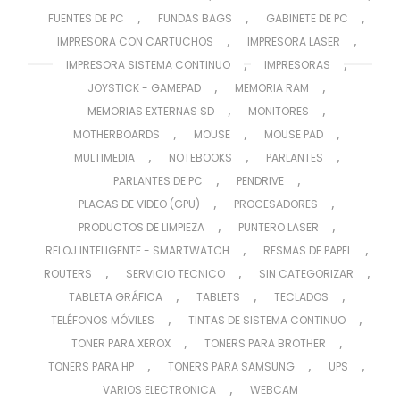
,
,
,
FUENTES DE PC
FUNDAS BAGS
GABINETE DE PC
,
,
IMPRESORA CON CARTUCHOS
IMPRESORA LASER
,
,
IMPRESORA SISTEMA CONTINUO
IMPRESORAS
,
,
JOYSTICK - GAMEPAD
MEMORIA RAM
,
,
MEMORIAS EXTERNAS SD
MONITORES
,
,
,
MOTHERBOARDS
MOUSE
MOUSE PAD
,
,
,
MULTIMEDIA
NOTEBOOKS
PARLANTES
,
,
PARLANTES DE PC
PENDRIVE
,
,
PLACAS DE VIDEO (GPU)
PROCESADORES
,
,
PRODUCTOS DE LIMPIEZA
PUNTERO LASER
,
,
RELOJ INTELIGENTE - SMARTWATCH
RESMAS DE PAPEL
,
,
,
ROUTERS
SERVICIO TECNICO
SIN CATEGORIZAR
,
,
,
TABLETA GRÁFICA
TABLETS
TECLADOS
,
,
TELÉFONOS MÓVILES
TINTAS DE SISTEMA CONTINUO
,
,
TONER PARA XEROX
TONERS PARA BROTHER
,
,
,
TONERS PARA HP
TONERS PARA SAMSUNG
UPS
,
VARIOS ELECTRONICA
WEBCAM