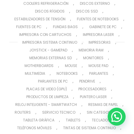
,
,
COOLERS REFRIGERACIÓN
DISCOS EXTERNO
,
,
DISCOS RÍGIDOS
DISCOS SSD
,
,
ESTABILIZADORES DE TENSIÓN
FUENTES DE NOTEBOOKS
,
,
,
FUENTES DE PC
FUNDAS BAGS
GABINETE DE PC
,
,
IMPRESORA CON CARTUCHOS
IMPRESORA LASER
,
,
IMPRESORA SISTEMA CONTINUO
IMPRESORAS
,
,
JOYSTICK - GAMEPAD
MEMORIA RAM
,
,
MEMORIAS EXTERNAS SD
MONITORES
,
,
,
MOTHERBOARDS
MOUSE
MOUSE PAD
,
,
,
MULTIMEDIA
NOTEBOOKS
PARLANTES
,
,
PARLANTES DE PC
PENDRIVE
,
,
PLACAS DE VIDEO (GPU)
PROCESADORES
,
,
PRODUCTOS DE LIMPIEZA
PUNTERO LASER
,
,
RELOJ INTELIGENTE - SMARTWATCH
RESMAS DE PAPEL
,
,
,
ROUTERS
SERVICIO TECNICO
SIN CATEGORIZAR
,
,
,
TABLETA GRÁFICA
TABLETS
TECLADOS
,
,
TELÉFONOS MÓVILES
TINTAS DE SISTEMA CONTINUO