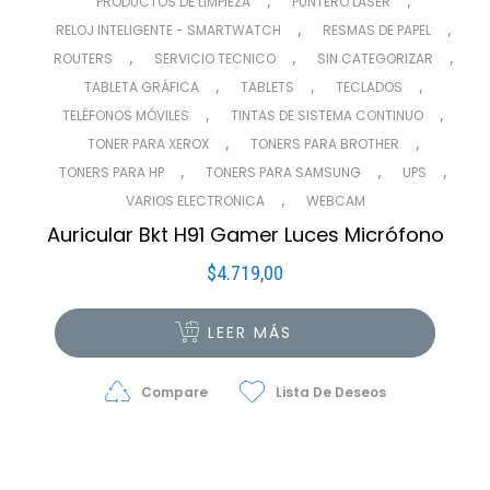
,
,
PRODUCTOS DE LIMPIEZA
PUNTERO LASER
,
,
RELOJ INTELIGENTE - SMARTWATCH
RESMAS DE PAPEL
,
,
,
ROUTERS
SERVICIO TECNICO
SIN CATEGORIZAR
,
,
,
TABLETA GRÁFICA
TABLETS
TECLADOS
,
,
TELÉFONOS MÓVILES
TINTAS DE SISTEMA CONTINUO
,
,
TONER PARA XEROX
TONERS PARA BROTHER
,
,
,
TONERS PARA HP
TONERS PARA SAMSUNG
UPS
,
VARIOS ELECTRONICA
WEBCAM
Auricular Bkt H91 Gamer Luces Micrófono
$
4.719,00
LEER MÁS
Compare
Lista De Deseos