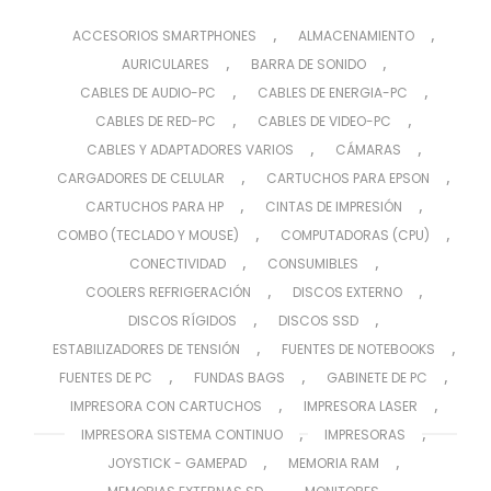
,
,
ACCESORIOS SMARTPHONES
ALMACENAMIENTO
,
,
AURICULARES
BARRA DE SONIDO
,
,
CABLES DE AUDIO-PC
CABLES DE ENERGIA-PC
,
,
CABLES DE RED-PC
CABLES DE VIDEO-PC
,
,
CABLES Y ADAPTADORES VARIOS
CÁMARAS
,
,
CARGADORES DE CELULAR
CARTUCHOS PARA EPSON
,
,
CARTUCHOS PARA HP
CINTAS DE IMPRESIÓN
,
,
COMBO (TECLADO Y MOUSE)
COMPUTADORAS (CPU)
,
,
CONECTIVIDAD
CONSUMIBLES
,
,
COOLERS REFRIGERACIÓN
DISCOS EXTERNO
,
,
DISCOS RÍGIDOS
DISCOS SSD
,
,
ESTABILIZADORES DE TENSIÓN
FUENTES DE NOTEBOOKS
,
,
,
FUENTES DE PC
FUNDAS BAGS
GABINETE DE PC
,
,
IMPRESORA CON CARTUCHOS
IMPRESORA LASER
,
,
IMPRESORA SISTEMA CONTINUO
IMPRESORAS
,
,
JOYSTICK - GAMEPAD
MEMORIA RAM
,
,