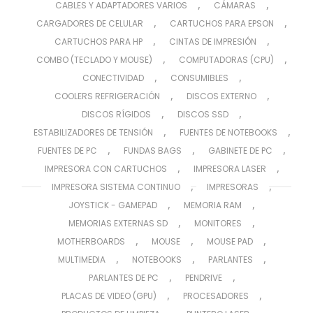
,
,
CABLES Y ADAPTADORES VARIOS
CÁMARAS
,
,
CARGADORES DE CELULAR
CARTUCHOS PARA EPSON
,
,
CARTUCHOS PARA HP
CINTAS DE IMPRESIÓN
,
,
COMBO (TECLADO Y MOUSE)
COMPUTADORAS (CPU)
,
,
CONECTIVIDAD
CONSUMIBLES
,
,
COOLERS REFRIGERACIÓN
DISCOS EXTERNO
,
,
DISCOS RÍGIDOS
DISCOS SSD
,
,
ESTABILIZADORES DE TENSIÓN
FUENTES DE NOTEBOOKS
,
,
,
FUENTES DE PC
FUNDAS BAGS
GABINETE DE PC
,
,
IMPRESORA CON CARTUCHOS
IMPRESORA LASER
,
,
IMPRESORA SISTEMA CONTINUO
IMPRESORAS
,
,
JOYSTICK - GAMEPAD
MEMORIA RAM
,
,
MEMORIAS EXTERNAS SD
MONITORES
,
,
,
MOTHERBOARDS
MOUSE
MOUSE PAD
,
,
,
MULTIMEDIA
NOTEBOOKS
PARLANTES
,
,
PARLANTES DE PC
PENDRIVE
,
,
PLACAS DE VIDEO (GPU)
PROCESADORES