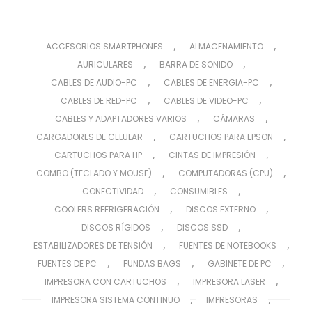
,
,
ACCESORIOS SMARTPHONES
ALMACENAMIENTO
,
,
AURICULARES
BARRA DE SONIDO
,
,
CABLES DE AUDIO-PC
CABLES DE ENERGIA-PC
,
,
CABLES DE RED-PC
CABLES DE VIDEO-PC
,
,
CABLES Y ADAPTADORES VARIOS
CÁMARAS
,
,
CARGADORES DE CELULAR
CARTUCHOS PARA EPSON
,
,
CARTUCHOS PARA HP
CINTAS DE IMPRESIÓN
,
,
COMBO (TECLADO Y MOUSE)
COMPUTADORAS (CPU)
,
,
CONECTIVIDAD
CONSUMIBLES
,
,
COOLERS REFRIGERACIÓN
DISCOS EXTERNO
,
,
DISCOS RÍGIDOS
DISCOS SSD
,
,
ESTABILIZADORES DE TENSIÓN
FUENTES DE NOTEBOOKS
,
,
,
FUENTES DE PC
FUNDAS BAGS
GABINETE DE PC
,
,
IMPRESORA CON CARTUCHOS
IMPRESORA LASER
,
,
IMPRESORA SISTEMA CONTINUO
IMPRESORAS