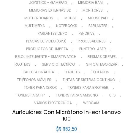
,
,
JOYSTICK - GAMEPAD
MEMORIA RAM
,
,
MEMORIAS EXTERNAS SD
MONITORES
,
,
,
MOTHERBOARDS
MOUSE
MOUSE PAD
,
,
,
MULTIMEDIA
NOTEBOOKS
PARLANTES
,
,
PARLANTES DE PC
PENDRIVE
,
,
PLACAS DE VIDEO (GPU)
PROCESADORES
,
,
PRODUCTOS DE LIMPIEZA
PUNTERO LASER
,
,
RELOJ INTELIGENTE - SMARTWATCH
RESMAS DE PAPEL
,
,
,
ROUTERS
SERVICIO TECNICO
SIN CATEGORIZAR
,
,
,
TABLETA GRÁFICA
TABLETS
TECLADOS
,
,
TELÉFONOS MÓVILES
TINTAS DE SISTEMA CONTINUO
,
,
TONER PARA XEROX
TONERS PARA BROTHER
,
,
,
TONERS PARA HP
TONERS PARA SAMSUNG
UPS
,
VARIOS ELECTRONICA
WEBCAM
Auriculares Con Micrófono In-ear Lenovo
100
$
9.982,50