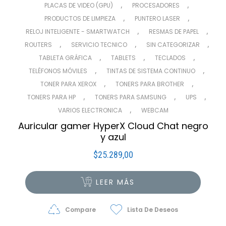
,
,
PLACAS DE VIDEO (GPU)
PROCESADORES
,
,
PRODUCTOS DE LIMPIEZA
PUNTERO LASER
,
,
RELOJ INTELIGENTE - SMARTWATCH
RESMAS DE PAPEL
,
,
,
ROUTERS
SERVICIO TECNICO
SIN CATEGORIZAR
,
,
,
TABLETA GRÁFICA
TABLETS
TECLADOS
,
,
TELÉFONOS MÓVILES
TINTAS DE SISTEMA CONTINUO
,
,
TONER PARA XEROX
TONERS PARA BROTHER
,
,
,
TONERS PARA HP
TONERS PARA SAMSUNG
UPS
,
VARIOS ELECTRONICA
WEBCAM
Auricular gamer HyperX Cloud Chat negro
y azul
$
25.289,00
LEER MÁS
Compare
Lista De Deseos