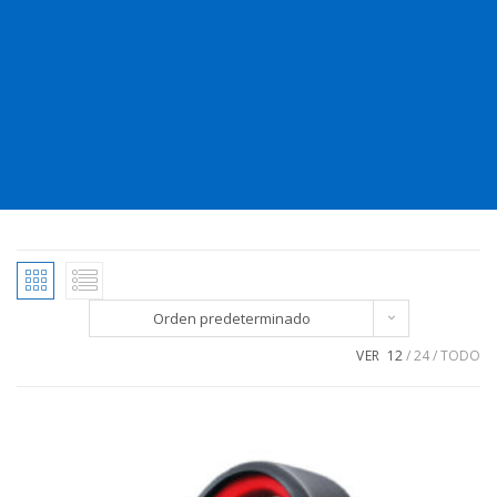
Orden predeterminado
VER
12
24
TODO