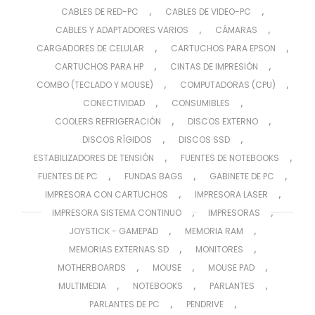
,
,
CABLES DE RED-PC
CABLES DE VIDEO-PC
,
,
CABLES Y ADAPTADORES VARIOS
CÁMARAS
,
,
CARGADORES DE CELULAR
CARTUCHOS PARA EPSON
,
,
CARTUCHOS PARA HP
CINTAS DE IMPRESIÓN
,
,
COMBO (TECLADO Y MOUSE)
COMPUTADORAS (CPU)
,
,
CONECTIVIDAD
CONSUMIBLES
,
,
COOLERS REFRIGERACIÓN
DISCOS EXTERNO
,
,
DISCOS RÍGIDOS
DISCOS SSD
,
,
ESTABILIZADORES DE TENSIÓN
FUENTES DE NOTEBOOKS
,
,
,
FUENTES DE PC
FUNDAS BAGS
GABINETE DE PC
,
,
IMPRESORA CON CARTUCHOS
IMPRESORA LASER
,
,
IMPRESORA SISTEMA CONTINUO
IMPRESORAS
,
,
JOYSTICK - GAMEPAD
MEMORIA RAM
,
,
MEMORIAS EXTERNAS SD
MONITORES
,
,
,
MOTHERBOARDS
MOUSE
MOUSE PAD
,
,
,
MULTIMEDIA
NOTEBOOKS
PARLANTES
,
,
PARLANTES DE PC
PENDRIVE