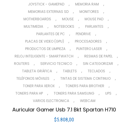
,
,
JOYSTICK - GAMEPAD
MEMORIA RAM
,
,
MEMORIAS EXTERNAS SD
MONITORES
,
,
,
MOTHERBOARDS
MOUSE
MOUSE PAD
,
,
,
MULTIMEDIA
NOTEBOOKS
PARLANTES
,
,
PARLANTES DE PC
PENDRIVE
,
,
PLACAS DE VIDEO (GPU)
PROCESADORES
,
,
PRODUCTOS DE LIMPIEZA
PUNTERO LASER
,
,
RELOJ INTELIGENTE - SMARTWATCH
RESMAS DE PAPEL
,
,
,
ROUTERS
SERVICIO TECNICO
SIN CATEGORIZAR
,
,
,
TABLETA GRÁFICA
TABLETS
TECLADOS
,
,
TELÉFONOS MÓVILES
TINTAS DE SISTEMA CONTINUO
,
,
TONER PARA XEROX
TONERS PARA BROTHER
,
,
,
TONERS PARA HP
TONERS PARA SAMSUNG
UPS
,
VARIOS ELECTRONICA
WEBCAM
Auricular Gamer Usb 7.1 Bkt Spartan H710
$
5.808,00