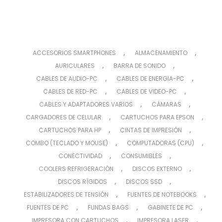
,
,
ACCESORIOS SMARTPHONES
ALMACENAMIENTO
,
,
AURICULARES
BARRA DE SONIDO
,
,
CABLES DE AUDIO-PC
CABLES DE ENERGIA-PC
,
,
CABLES DE RED-PC
CABLES DE VIDEO-PC
,
,
CABLES Y ADAPTADORES VARIOS
CÁMARAS
,
,
CARGADORES DE CELULAR
CARTUCHOS PARA EPSON
,
,
CARTUCHOS PARA HP
CINTAS DE IMPRESIÓN
,
,
COMBO (TECLADO Y MOUSE)
COMPUTADORAS (CPU)
,
,
CONECTIVIDAD
CONSUMIBLES
,
,
COOLERS REFRIGERACIÓN
DISCOS EXTERNO
,
,
DISCOS RÍGIDOS
DISCOS SSD
,
,
ESTABILIZADORES DE TENSIÓN
FUENTES DE NOTEBOOKS
,
,
,
FUENTES DE PC
FUNDAS BAGS
GABINETE DE PC
,
,
IMPRESORA CON CARTUCHOS
IMPRESORA LASER