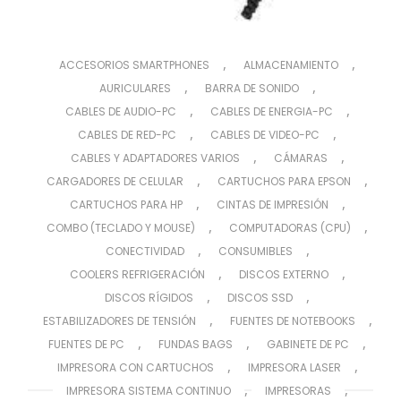
,
,
ACCESORIOS SMARTPHONES
ALMACENAMIENTO
,
,
AURICULARES
BARRA DE SONIDO
,
,
CABLES DE AUDIO-PC
CABLES DE ENERGIA-PC
,
,
CABLES DE RED-PC
CABLES DE VIDEO-PC
,
,
CABLES Y ADAPTADORES VARIOS
CÁMARAS
,
,
CARGADORES DE CELULAR
CARTUCHOS PARA EPSON
,
,
CARTUCHOS PARA HP
CINTAS DE IMPRESIÓN
,
,
COMBO (TECLADO Y MOUSE)
COMPUTADORAS (CPU)
,
,
CONECTIVIDAD
CONSUMIBLES
,
,
COOLERS REFRIGERACIÓN
DISCOS EXTERNO
,
,
DISCOS RÍGIDOS
DISCOS SSD
,
,
ESTABILIZADORES DE TENSIÓN
FUENTES DE NOTEBOOKS
,
,
,
FUENTES DE PC
FUNDAS BAGS
GABINETE DE PC
,
,
IMPRESORA CON CARTUCHOS
IMPRESORA LASER
,
,
IMPRESORA SISTEMA CONTINUO
IMPRESORAS