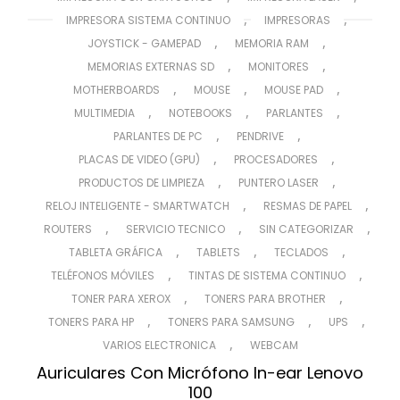
,
,
IMPRESORA SISTEMA CONTINUO
IMPRESORAS
,
,
JOYSTICK - GAMEPAD
MEMORIA RAM
,
,
MEMORIAS EXTERNAS SD
MONITORES
,
,
,
MOTHERBOARDS
MOUSE
MOUSE PAD
,
,
,
MULTIMEDIA
NOTEBOOKS
PARLANTES
,
,
PARLANTES DE PC
PENDRIVE
,
,
PLACAS DE VIDEO (GPU)
PROCESADORES
,
,
PRODUCTOS DE LIMPIEZA
PUNTERO LASER
,
,
RELOJ INTELIGENTE - SMARTWATCH
RESMAS DE PAPEL
,
,
,
ROUTERS
SERVICIO TECNICO
SIN CATEGORIZAR
,
,
,
TABLETA GRÁFICA
TABLETS
TECLADOS
,
,
TELÉFONOS MÓVILES
TINTAS DE SISTEMA CONTINUO
,
,
TONER PARA XEROX
TONERS PARA BROTHER
,
,
,
TONERS PARA HP
TONERS PARA SAMSUNG
UPS
,
VARIOS ELECTRONICA
WEBCAM
Auriculares Con Micrófono In-ear Lenovo
100