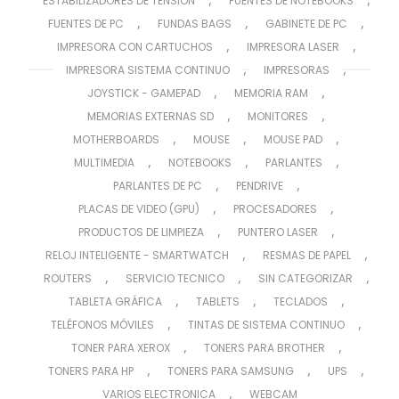
ESTABILIZADORES DE TENSIÓN
FUENTES DE NOTEBOOKS
,
,
,
FUENTES DE PC
FUNDAS BAGS
GABINETE DE PC
,
,
IMPRESORA CON CARTUCHOS
IMPRESORA LASER
,
,
IMPRESORA SISTEMA CONTINUO
IMPRESORAS
,
,
JOYSTICK - GAMEPAD
MEMORIA RAM
,
,
MEMORIAS EXTERNAS SD
MONITORES
,
,
,
MOTHERBOARDS
MOUSE
MOUSE PAD
,
,
,
MULTIMEDIA
NOTEBOOKS
PARLANTES
,
,
PARLANTES DE PC
PENDRIVE
,
,
PLACAS DE VIDEO (GPU)
PROCESADORES
,
,
PRODUCTOS DE LIMPIEZA
PUNTERO LASER
,
,
RELOJ INTELIGENTE - SMARTWATCH
RESMAS DE PAPEL
,
,
,
ROUTERS
SERVICIO TECNICO
SIN CATEGORIZAR
,
,
,
TABLETA GRÁFICA
TABLETS
TECLADOS
,
,
TELÉFONOS MÓVILES
TINTAS DE SISTEMA CONTINUO
,
,
TONER PARA XEROX
TONERS PARA BROTHER
,
,
,
TONERS PARA HP
TONERS PARA SAMSUNG
UPS
,
VARIOS ELECTRONICA
WEBCAM