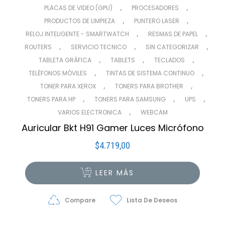
,
,
PLACAS DE VIDEO (GPU)
PROCESADORES
,
,
PRODUCTOS DE LIMPIEZA
PUNTERO LASER
,
,
RELOJ INTELIGENTE - SMARTWATCH
RESMAS DE PAPEL
,
,
,
ROUTERS
SERVICIO TECNICO
SIN CATEGORIZAR
,
,
,
TABLETA GRÁFICA
TABLETS
TECLADOS
,
,
TELÉFONOS MÓVILES
TINTAS DE SISTEMA CONTINUO
,
,
TONER PARA XEROX
TONERS PARA BROTHER
,
,
,
TONERS PARA HP
TONERS PARA SAMSUNG
UPS
,
VARIOS ELECTRONICA
WEBCAM
Auricular Bkt H91 Gamer Luces Micrófono
$
4.719,00
LEER MÁS
Compare
Lista De Deseos