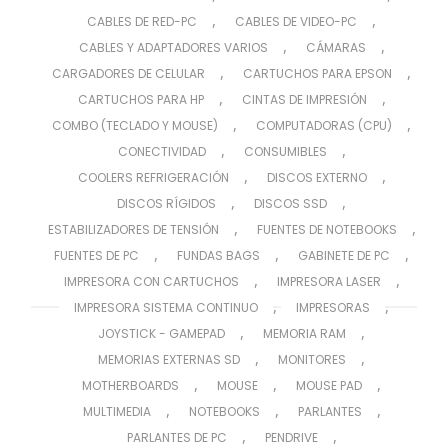
,
,
CABLES DE RED-PC
CABLES DE VIDEO-PC
,
,
CABLES Y ADAPTADORES VARIOS
CÁMARAS
,
,
CARGADORES DE CELULAR
CARTUCHOS PARA EPSON
,
,
CARTUCHOS PARA HP
CINTAS DE IMPRESIÓN
,
,
COMBO (TECLADO Y MOUSE)
COMPUTADORAS (CPU)
,
,
CONECTIVIDAD
CONSUMIBLES
,
,
COOLERS REFRIGERACIÓN
DISCOS EXTERNO
,
,
DISCOS RÍGIDOS
DISCOS SSD
,
,
ESTABILIZADORES DE TENSIÓN
FUENTES DE NOTEBOOKS
,
,
,
FUENTES DE PC
FUNDAS BAGS
GABINETE DE PC
,
,
IMPRESORA CON CARTUCHOS
IMPRESORA LASER
,
,
IMPRESORA SISTEMA CONTINUO
IMPRESORAS
,
,
JOYSTICK - GAMEPAD
MEMORIA RAM
,
,
MEMORIAS EXTERNAS SD
MONITORES
,
,
,
MOTHERBOARDS
MOUSE
MOUSE PAD
,
,
,
MULTIMEDIA
NOTEBOOKS
PARLANTES
,
,
PARLANTES DE PC
PENDRIVE