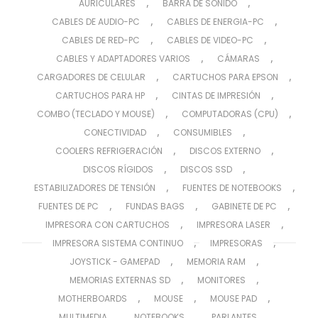
,
,
AURICULARES
BARRA DE SONIDO
,
,
CABLES DE AUDIO-PC
CABLES DE ENERGIA-PC
,
,
CABLES DE RED-PC
CABLES DE VIDEO-PC
,
,
CABLES Y ADAPTADORES VARIOS
CÁMARAS
,
,
CARGADORES DE CELULAR
CARTUCHOS PARA EPSON
,
,
CARTUCHOS PARA HP
CINTAS DE IMPRESIÓN
,
,
COMBO (TECLADO Y MOUSE)
COMPUTADORAS (CPU)
,
,
CONECTIVIDAD
CONSUMIBLES
,
,
COOLERS REFRIGERACIÓN
DISCOS EXTERNO
,
,
DISCOS RÍGIDOS
DISCOS SSD
,
,
ESTABILIZADORES DE TENSIÓN
FUENTES DE NOTEBOOKS
,
,
,
FUENTES DE PC
FUNDAS BAGS
GABINETE DE PC
,
,
IMPRESORA CON CARTUCHOS
IMPRESORA LASER
,
,
IMPRESORA SISTEMA CONTINUO
IMPRESORAS
,
,
JOYSTICK - GAMEPAD
MEMORIA RAM
,
,
MEMORIAS EXTERNAS SD
MONITORES
,
,
,
MOTHERBOARDS
MOUSE
MOUSE PAD
,
,
,
MULTIMEDIA
NOTEBOOKS
PARLANTES