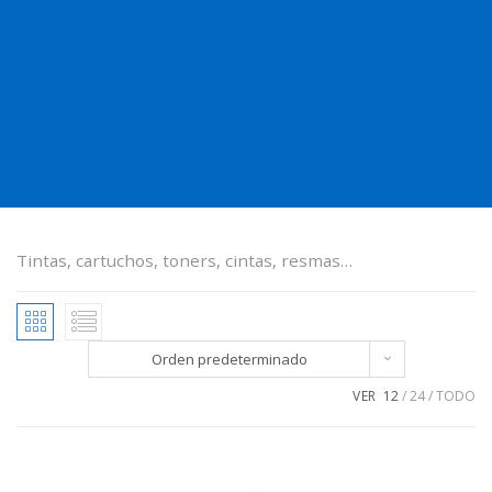
Tintas, cartuchos, toners, cintas, resmas…
Orden predeterminado
VER
12
24
TODO