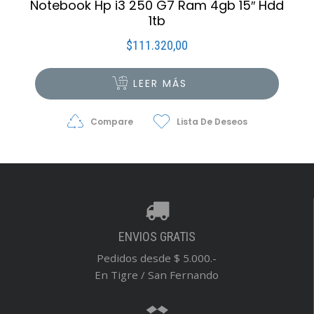
Notebook Hp i3 250 G7 Ram 4gb 15″ Hdd
1tb
$
111.320,00
LEER MÁS
Compare
Lista De Deseos
ENVIOS GRATIS
Pedidos desde $ 5.000.-
En Tigre / San Fernando