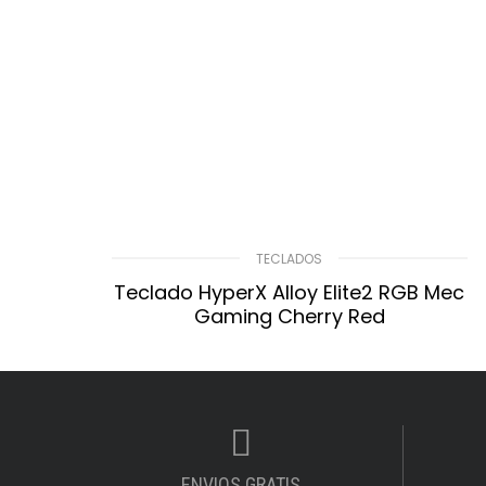
TECLADOS
Teclado HyperX Alloy Elite2 RGB Mec
Gaming Cherry Red
$
32.488,50
LEER MÁS
Compare
Lista De Deseos
ENVIOS GRATIS