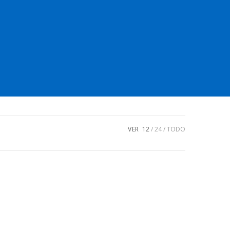
VER
12
24
TODO