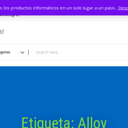
r
11 4749 0884
INICIO
Tie
 los productos informáticos en un solo lugar a un paso...
Desc
inet.tigre/
ar
Etiqueta:
Alloy