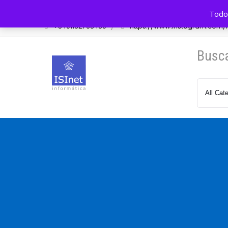
Av. Cazón 548 Tigre, BA, Arg.
info@isinet.com.a
Todos
+5491132768489
https://www.instagram.com/is
Busc