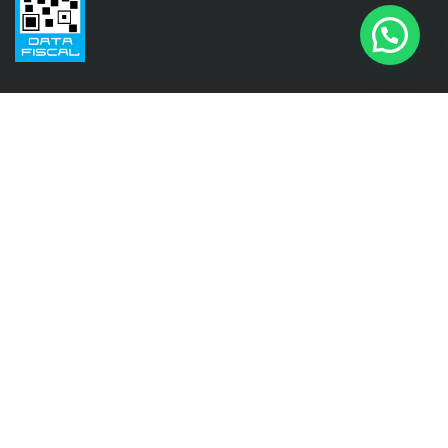
Seguinos en
Instagram
@isinet.tigre
Facebook
@isinet.tigre
WhatsApp
+5411 3276-8489