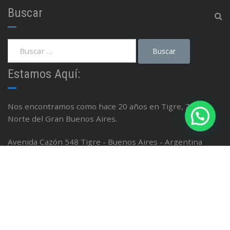
Buscar
Estamos Aquí:
Nos encontramos como hace 20 años en Tigre, Zona
Norte del Gran Buenos Aires.
Avenida Cazón 548 Tigre - Buenos Aires - Argentina
Linea: (011) 4749 0884
Whatsapp:
11 3276 8489
Email : info@gustavofabiand.sg-host.com
Facebook / Instagram; @isinet.tigre