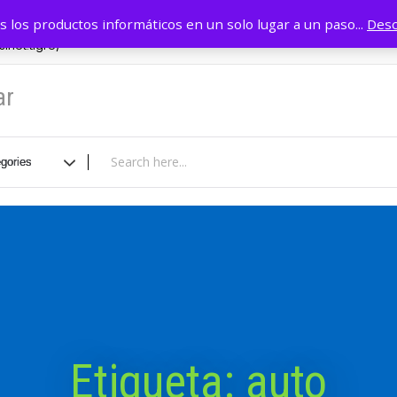
r
11 4749 0884
INICIO
Tie
 los productos informáticos en un solo lugar a un paso...
Desc
inet.tigre/
ar
Etiqueta:
auto