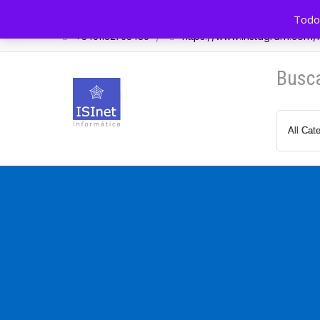
Av. Cazón 548 Tigre, BA, Arg.
info@isinet.com.a
Todos
+5491132768489
https://www.instagram.com/is
Busc