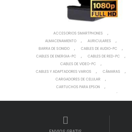
,
ACCESORIOS SMARTPHONES
,
,
ALMACENAMIENTO
AURICULARES
,
,
BARRA DE SONIDO
CABLES DE AUDIO-PC
,
,
CABLES DE ENERGIA-PC
CABLES DE RED-PC
,
CABLES DE VIDEO-PC
,
,
CABLES Y ADAPTADORES VARIOS
CÁMARAS
,
CARGADORES DE CELULAR
,
CARTUCHOS PARA EPSON
,
,
CARTUCHOS PARA HP
CINTAS DE IMPRESIÓN
,
COMBO (TECLADO Y MOUSE)
,
,
COMPUTADORAS (CPU)
CONECTIVIDAD
,
,
CONSUMIBLES
COOLERS REFRIGERACIÓN
,
,
DISCOS EXTERNO
DISCOS RÍGIDOS
ENVIOS GRATIS