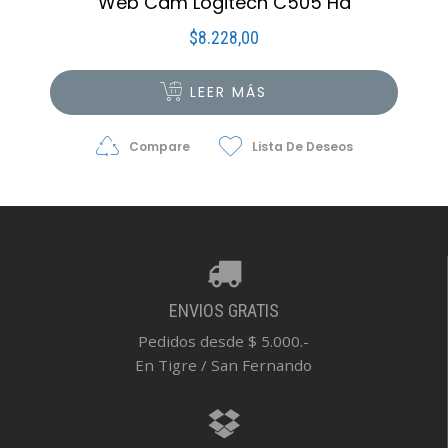
Web Cam Logitech C505 Hd
$
8.228,00
LEER MÁS
Compare
Lista De Deseos
ENVIOS GRATIS
Pedidos desde $ 5.000.-
En Tigre / San Fernando