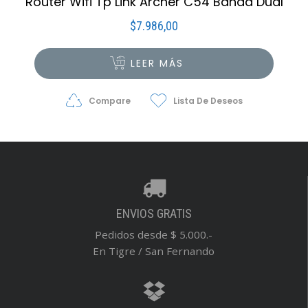
Router Wifi Tp Link Archer C54 Banda Dual
$
7.986,00
LEER MÁS
Compare
Lista De Deseos
ENVIOS GRATIS
Pedidos desde $ 5.000.-
En Tigre / San Fernando