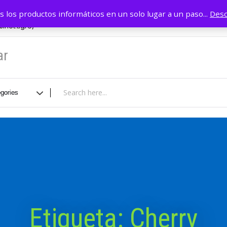
r
11 4749 0884
INICIO
Tie
 los productos informáticos en un solo lugar a un paso...
Desc
inet.tigre/
ar
Etiqueta:
Cherry