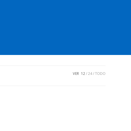
VER
12
24
TODO