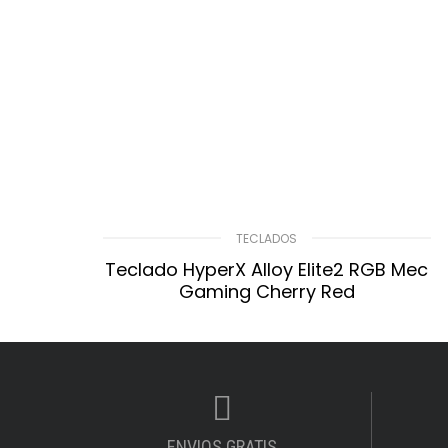
TECLADOS
Teclado HyperX Alloy Elite2 RGB Mec
Gaming Cherry Red
$
32.488,50
LEER MÁS
Compare
Lista De Deseos
ENVIOS GRATIS