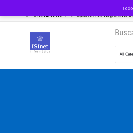
Av. Cazón 548 Tigre, BA, Arg.
info@isinet.com.a
Todos
+5491132768489
https://www.instagram.com/is
Busc