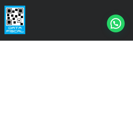
Seguinos en
Instagram
@isinet.tigre
Facebook
@isinet.tigre