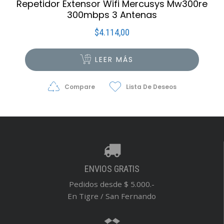
Repetidor Extensor Wifi Mercusys Mw300re
300mbps 3 Antenas
$
4.114,00
LEER MÁS
Compare
Lista De Deseos
ENVIOS GRATIS
Pedidos desde $ 5.000.-
En Tigre / San Fernando