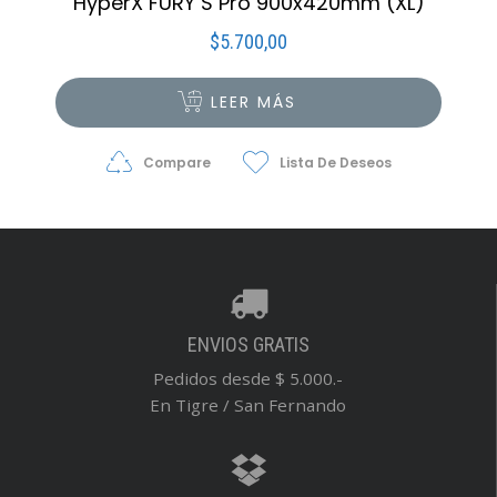
HyperX FURY S Pro 900x420mm (XL)
$
5.700,00
LEER MÁS
Compare
Lista De Deseos
ENVIOS GRATIS
Pedidos desde $ 5.000.-
En Tigre / San Fernando