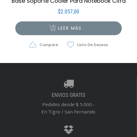
Base Soporte Cooler Para Notebook Cifra
$
2.057,00
LEER MÁS
Compare
Lista De Deseos
ENVIOS GRATIS
Pedidos desde $ 5.000.-
En Tigre / San Fernando