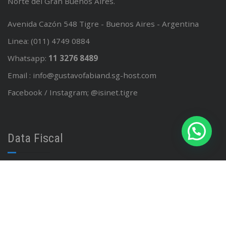
Norte del Gran Buenos Aires.
Avenida Cazón 548 Tigre - Buenos Aires - Argentina
Linea: (011) 4749 0884
Whatsapp:
11 3276 8489
Email : info@gustavofabiand.sg-host.com
Facebook / Instagram; @isinet.tigre
Data Fiscal