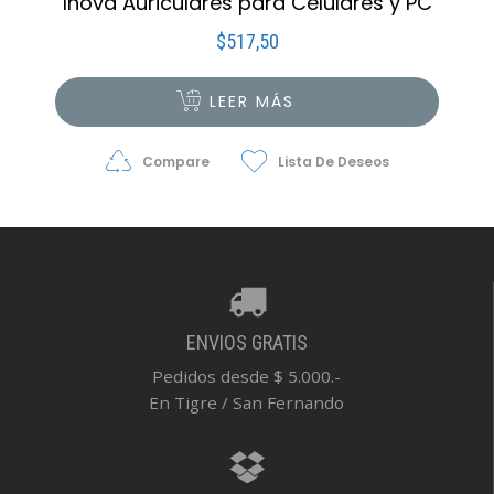
Inova Auriculares para Celulares y PC
$
517,50
LEER MÁS
Compare
Lista De Deseos
ENVIOS GRATIS
Pedidos desde $ 5.000.-
En Tigre / San Fernando