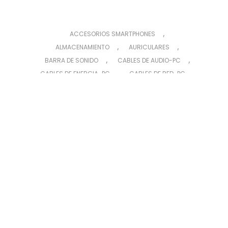
,
ACCESORIOS SMARTPHONES
,
,
ALMACENAMIENTO
AURICULARES
,
,
BARRA DE SONIDO
CABLES DE AUDIO-PC
,
,
CABLES DE ENERGIA-PC
CABLES DE RED-PC
,
CABLES DE VIDEO-PC
,
,
CABLES Y ADAPTADORES VARIOS
CÁMARAS
,
CARGADORES DE CELULAR
,
CARTUCHOS PARA EPSON
,
,
CARTUCHOS PARA HP
CINTAS DE IMPRESIÓN
,
COMBO (TECLADO Y MOUSE)
,
,
COMPUTADORAS (CPU)
CONECTIVIDAD
,
,
CONSUMIBLES
COOLERS REFRIGERACIÓN
,
,
DISCOS EXTERNO
DISCOS RÍGIDOS
,
,
DISCOS SSD
ESTABILIZADORES DE TENSIÓN
,
,
FUENTES DE NOTEBOOKS
FUENTES DE PC