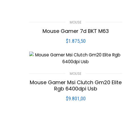
MOUSE
Mouse Gamer 7d BKT M63
$
1.875,50
LEER MÁS
Compare
Lista De Deseos
MOUSE
Mouse Gamer Msi Clutch Gm20 Elite
Rgb 6400dpi Usb
$
9.801,00
LEER MÁS
Compare
Lista De Deseos