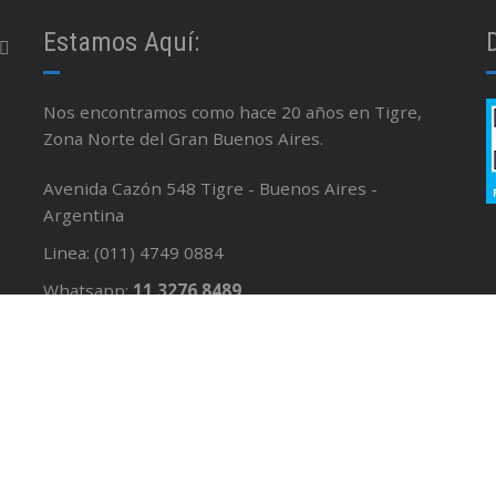
Estamos Aquí:
Nos encontramos como hace 20 años en Tigre,
Zona Norte del Gran Buenos Aires.
Avenida Cazón 548 Tigre - Buenos Aires -
Argentina
Linea: (011) 4749 0884
Whatsapp:
11 3276 8489
Email : info@gustavofabiand.sg-host.com
Facebook / Instagram; @isinet.tigre
Seguinos en