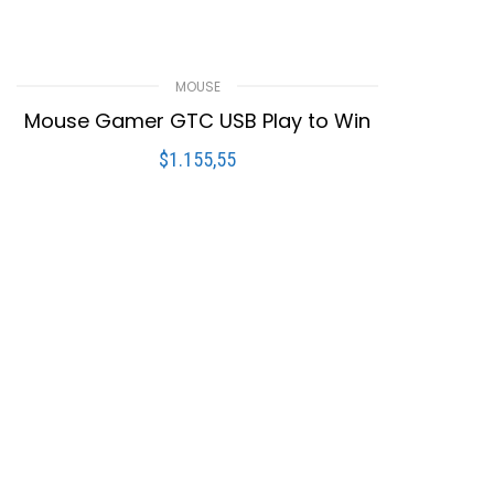
MOUSE
Mouse Gamer GTC USB Play to Win
$
1.155,55
LEER MÁS
Compare
Lista De Deseos