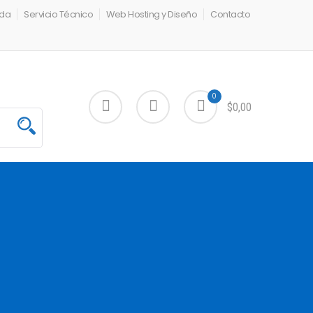
nda
Servicio Técnico
Web Hosting y Diseño
Contacto
0
$0,00