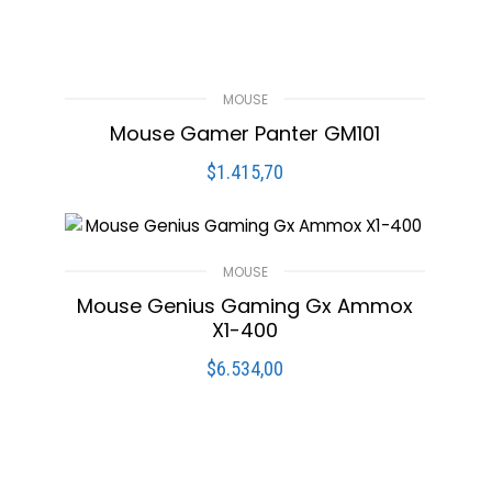
,
,
TONER PARA XEROX
TONERS PARA BROTHER
,
,
TONERS PARA HP
TONERS PARA SAMSUNG
,
,
UPS
VARIOS ELECTRONICA
WEBCAM
Mouse de juego Genius GX Gaming
MOUSE
X-G600 black
Mouse Gamer Panter GM101
$
32.942,25
LEER MÁS
$
1.415,70
LEER MÁS
Compare
Lista De Deseos
Compare
Lista De Deseos
MOUSE
Mouse Genius Gaming Gx Ammox
X1-400
$
6.534,00
LEER MÁS
Compare
Lista De Deseos