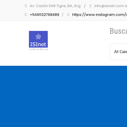
Av. Cazón 548 Tigre, BA, Arg.
info@isinet.com.a
+5491132768489
https://www.instagram.com/is
Busc