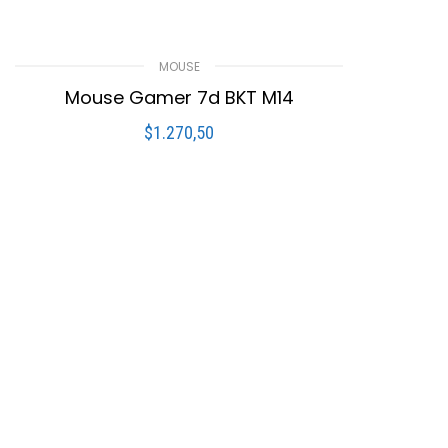
MOUSE
Mouse Gamer 7d BKT M14
$
1.270,50
LEER MÁS
Compare
Lista De Deseos