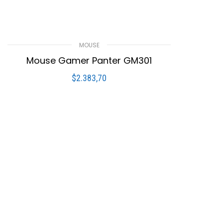
MOUSE
Mouse Gamer Panter GM301
$
2.383,70
LEER MÁS
Compare
Lista De Deseos