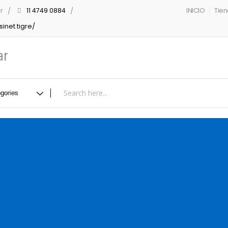
r
11 4749 0884
INICIO
Tie
inet.tigre/
ar