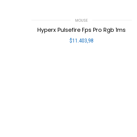
MOUSE
Hyperx Pulsefire Fps Pro Rgb 1ms
$
11.403,98
LEER MÁS
Compare
Lista De Deseos