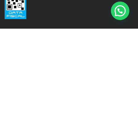
Seguinos en
Instagram
@isinet.tigre
Facebook
@isinet.tigre
WhatsApp
+5411 3276-8489