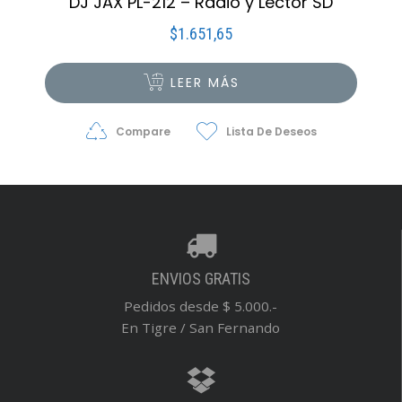
DJ JAX PL-212 – Radio y Lector SD
$
1.651,65
LEER MÁS
Compare
Lista De Deseos
ENVIOS GRATIS
Pedidos desde $ 5.000.-
En Tigre / San Fernando