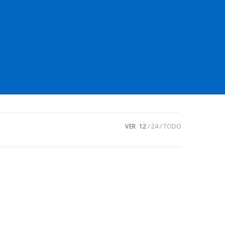
VER
12
24
TODO