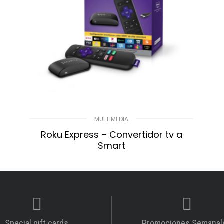
MULTIMEDIA
Roku Express – Convertidor tv a
Smart
$
51.425,00
LEER MÁS
Compare
Lista De Deseos
Special gift cards
Promociones Semanal