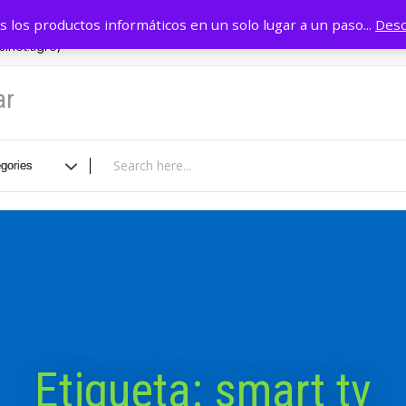
r
11 4749 0884
INICIO
Tie
 los productos informáticos en un solo lugar a un paso...
Desc
inet.tigre/
ar
Etiqueta:
smart tv