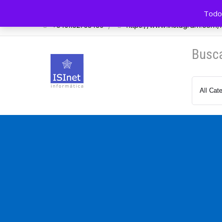
Av. Cazón 548 Tigre, BA, Arg.
info@isinet.com.a
Todos
+5491132768489
https://www.instagram.com/is
Busc