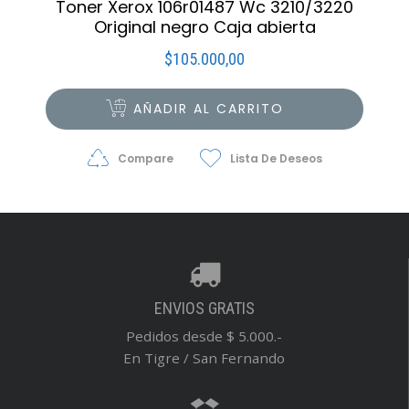
Toner Xerox 106r01487 Wc 3210/3220
Original negro Caja abierta
$
105.000,00
AÑADIR AL CARRITO
Compare
Lista De Deseos
ENVIOS GRATIS
Pedidos desde $ 5.000.-
En Tigre / San Fernando