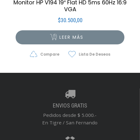
Monitor HP V194 19″ Flat HD 5ms 60Hz 16:9
VGA
$
30.500,00
LEER MÁS
Compare
Lista De Deseos
ENVIOS GRATIS
Pedidos desde $ 5.000.-
En Tigre / San Fernando