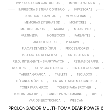
,
,
IMPRESORA CON CARTUCHOS
IMPRESORA LASER
,
,
IMPRESORA SISTEMA CONTINUO
IMPRESORAS
,
,
JOYSTICK - GAMEPAD
MEMORIA RAM
,
,
MEMORIAS EXTERNAS SD
MONITORES
,
,
,
MOTHERBOARDS
MOUSE
MOUSE PAD
,
,
,
MULTIMEDIA
NOTEBOOKS
PARLANTES
,
,
PARLANTES DE PC
PENDRIVE
,
,
PLACAS DE VIDEO (GPU)
PROCESADORES
,
,
PRODUCTOS DE LIMPIEZA
PUNTERO LASER
,
,
RELOJ INTELIGENTE - SMARTWATCH
RESMAS DE PAPEL
,
,
,
ROUTERS
SERVICIO TECNICO
SIN CATEGORIZAR
,
,
,
TABLETA GRÁFICA
TABLETS
TECLADOS
,
,
TELÉFONOS MÓVILES
TINTAS DE SISTEMA CONTINUO
,
,
TONER PARA XEROX
TONERS PARA BROTHER
,
,
,
TONERS PARA HP
TONERS PARA SAMSUNG
UPS
,
VARIOS ELECTRONICA
WEBCAM
PROLONGADOR MULTI-TOMA DEAR POWER 6