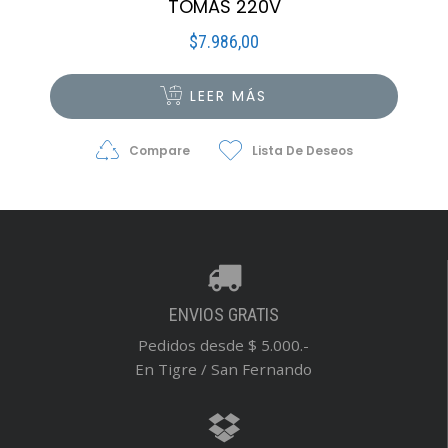
TOMAS 220V
$
7.986,00
LEER MÁS
Compare
Lista De Deseos
ENVIOS GRATIS
Pedidos desde $ 5.000.-
En Tigre / San Fernando