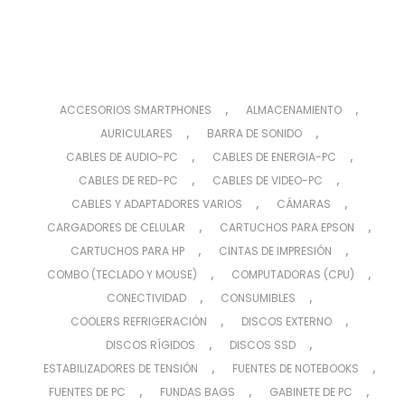
,
,
ACCESORIOS SMARTPHONES
ALMACENAMIENTO
,
,
AURICULARES
BARRA DE SONIDO
,
,
CABLES DE AUDIO-PC
CABLES DE ENERGIA-PC
,
,
CABLES DE RED-PC
CABLES DE VIDEO-PC
,
,
CABLES Y ADAPTADORES VARIOS
CÁMARAS
,
,
CARGADORES DE CELULAR
CARTUCHOS PARA EPSON
,
,
CARTUCHOS PARA HP
CINTAS DE IMPRESIÓN
,
,
COMBO (TECLADO Y MOUSE)
COMPUTADORAS (CPU)
,
,
CONECTIVIDAD
CONSUMIBLES
,
,
COOLERS REFRIGERACIÓN
DISCOS EXTERNO
,
,
DISCOS RÍGIDOS
DISCOS SSD
,
,
ESTABILIZADORES DE TENSIÓN
FUENTES DE NOTEBOOKS
,
,
,
FUENTES DE PC
FUNDAS BAGS
GABINETE DE PC