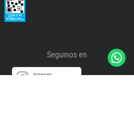
Seguinos en
Instagram
@isinet.tigre
Facebook
@isinet.tigre
WhatsApp