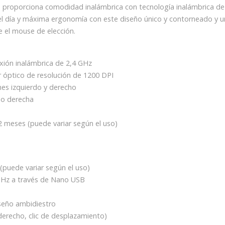
ay, proporciona comodidad inalámbrica con tecnología inalámbrica de
l día y máxima ergonomía con este diseño único y contorneado y u
 el mouse de elección.
ión inalámbrica de 2,4 GHz
r óptico de resolución de 1200 DPI
nes izquierdo y derecho
 o derecha
2 meses (puede variar según el uso)
(puede variar según el uso)
GHz a través de Nano USB
iseño ambidiestro
 derecho, clic de desplazamiento)