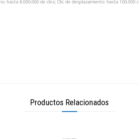
o: hasta 8.000.000 de clics; Clic de desplazamiento: hasta 100.000 cl
Productos Relacionados