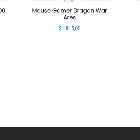
MOUSE
00
Mouse Gamer Dragon War
Ares
$
1.815,00
LEER MÁS
s
Compare
Lista De Deseos