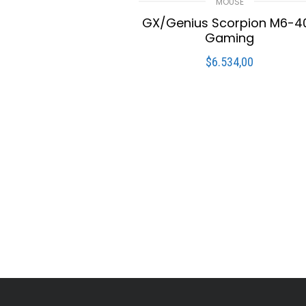
MOUSE
GX/Genius Scorpion M6-4
Gaming
$
6.534,00
LEER MÁS
Compare
Lista De Deseo