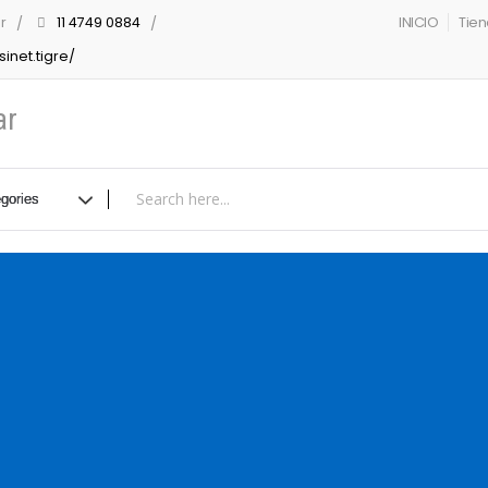
r
11 4749 0884
INICIO
Tie
inet.tigre/
ar