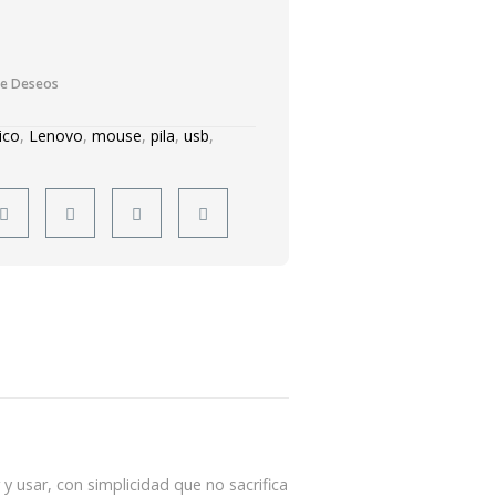
De Deseos
ico
,
Lenovo
,
mouse
,
pila
,
usb
,
 usar, con simplicidad que no sacrifica