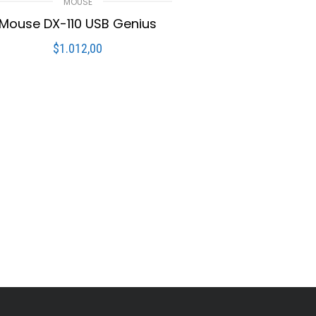
MOUSE
Mouse DX-110 USB Genius
$
1.012,00
LEER MÁS
Compare
Lista De Deseos