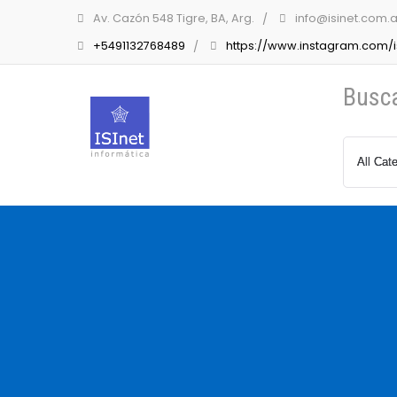
Av. Cazón 548 Tigre, BA, Arg.
info@isinet.com.a
+5491132768489
https://www.instagram.com/is
Busc