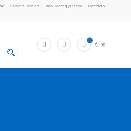
nda
Servicio Técnico
Web Hosting y Diseño
Contacto
0
$0,00