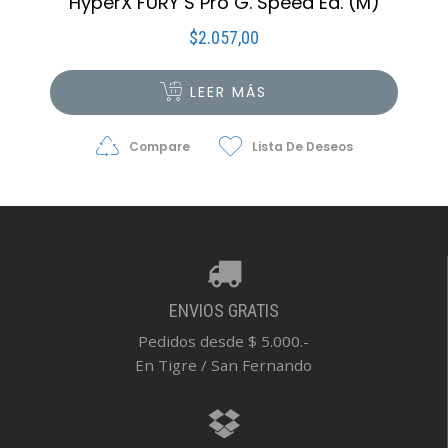
HyperX FURY S Pro G. Speed Ed. (M)
$
2.057,00
LEER MÁS
Compare
Lista De Deseos
ENVIOS GRATIS
Pedidos desde $ 5.000.-
En Tigre / San Fernando