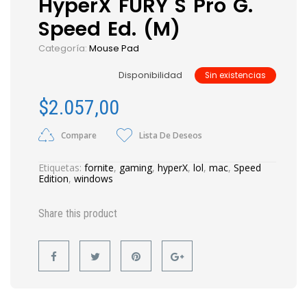
HyperX FURY S Pro G.
Speed Ed. (M)
Categoría:
Mouse Pad
Disponibilidad
Sin existencias
$
2.057,00
Compare
Lista De Deseos
Etiquetas:
fornite
,
gaming
,
hyperX
,
lol
,
mac
,
Speed
Edition
,
windows
Share this product