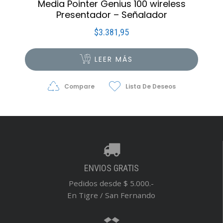
Media Pointer Genius 100 wireless
Presentador – Señalador
$
3.381,95
LEER MÁS
Compare
Lista De Deseos
ENVIOS GRATIS
Pedidos desde $ 5.000.-
En Tigre / San Fernando