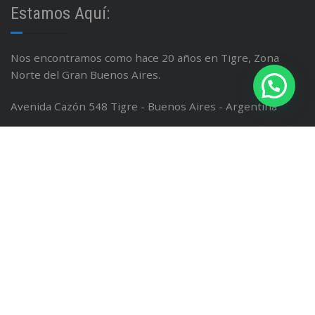
Estamos Aquí:
Nos encontramos como hace 20 años en Tigre, Zona
Norte del Gran Buenos Aires.
Avenida Cazón 548 Tigre - Buenos Aires - Argentina
Linea: (011) 4749 0884
Whatsapp:
11 3276 8489
Email : info@gustavofabiand.sg-host.com
Facebook / Instagram; @isinet.tigre
Data Fiscal