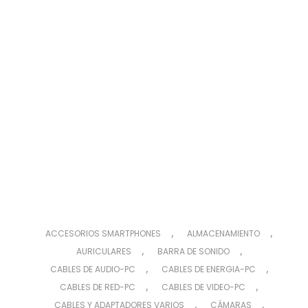
,
,
ACCESORIOS SMARTPHONES
ALMACENAMIENTO
,
,
AURICULARES
BARRA DE SONIDO
,
,
CABLES DE AUDIO-PC
CABLES DE ENERGIA-PC
,
,
CABLES DE RED-PC
CABLES DE VIDEO-PC
,
,
CABLES Y ADAPTADORES VARIOS
CÁMARAS