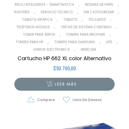
,
,
RELOJ INTELIGENTE - SMARTWATCH
RESMAS DE PAPEL
,
,
,
ROUTERS
SERVICIO TECNICO
SIN CATEGORIZAR
,
,
,
TABLETA GRÁFICA
TABLETS
TECLADOS
,
,
TELÉFONOS MÓVILES
TINTAS DE SISTEMA CONTINUO
,
,
TONER PARA XEROX
TONERS PARA BROTHER
,
,
,
TONERS PARA HP
TONERS PARA SAMSUNG
UPS
,
VARIOS ELECTRONICA
WEBCAM
Cartucho HP 662 XL color Alternativo
$
50.700,00
LEER MÁS
Compare
Lista De Deseos