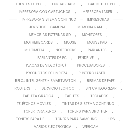
,
,
,
FUENTES DE PC
FUNDAS BAGS
GABINETE DE PC
,
,
IMPRESORA CON CARTUCHOS
IMPRESORA LASER
,
,
IMPRESORA SISTEMA CONTINUO
IMPRESORAS
,
,
JOYSTICK - GAMEPAD
MEMORIA RAM
,
,
MEMORIAS EXTERNAS SD
MONITORES
,
,
,
MOTHERBOARDS
MOUSE
MOUSE PAD
,
,
,
MULTIMEDIA
NOTEBOOKS
PARLANTES
,
,
PARLANTES DE PC
PENDRIVE
,
,
PLACAS DE VIDEO (GPU)
PROCESADORES
,
,
PRODUCTOS DE LIMPIEZA
PUNTERO LASER
,
,
RELOJ INTELIGENTE - SMARTWATCH
RESMAS DE PAPEL
,
,
,
ROUTERS
SERVICIO TECNICO
SIN CATEGORIZAR
,
,
,
TABLETA GRÁFICA
TABLETS
TECLADOS
,
,
TELÉFONOS MÓVILES
TINTAS DE SISTEMA CONTINUO
,
,
TONER PARA XEROX
TONERS PARA BROTHER
,
,
,
TONERS PARA HP
TONERS PARA SAMSUNG
UPS
,
VARIOS ELECTRONICA
WEBCAM