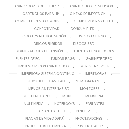
,
,
CARGADORES DE CELULAR
CARTUCHOS PARA EPSON
,
,
CARTUCHOS PARA HP
CINTAS DE IMPRESIÓN
,
,
COMBO (TECLADO Y MOUSE)
COMPUTADORAS (CPU)
,
,
CONECTIVIDAD
CONSUMIBLES
,
,
COOLERS REFRIGERACIÓN
DISCOS EXTERNO
,
,
DISCOS RÍGIDOS
DISCOS SSD
,
,
ESTABILIZADORES DE TENSIÓN
FUENTES DE NOTEBOOKS
,
,
,
FUENTES DE PC
FUNDAS BAGS
GABINETE DE PC
,
,
IMPRESORA CON CARTUCHOS
IMPRESORA LASER
,
,
IMPRESORA SISTEMA CONTINUO
IMPRESORAS
,
,
JOYSTICK - GAMEPAD
MEMORIA RAM
,
,
MEMORIAS EXTERNAS SD
MONITORES
,
,
,
MOTHERBOARDS
MOUSE
MOUSE PAD
,
,
,
MULTIMEDIA
NOTEBOOKS
PARLANTES
,
,
PARLANTES DE PC
PENDRIVE
,
,
PLACAS DE VIDEO (GPU)
PROCESADORES
,
,
PRODUCTOS DE LIMPIEZA
PUNTERO LASER