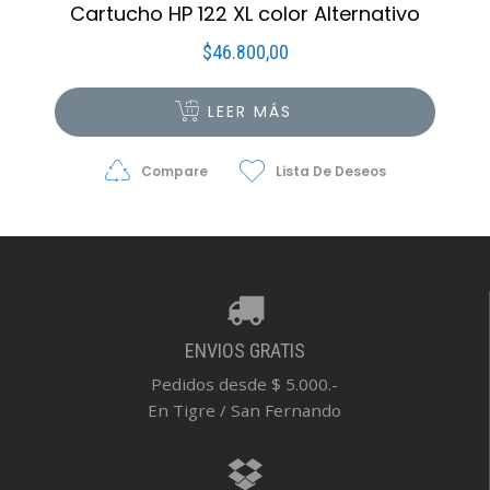
Cartucho HP 122 XL color Alternativo
$
46.800,00
LEER MÁS
Compare
Lista De Deseos
ENVIOS GRATIS
Pedidos desde $ 5.000.-
En Tigre / San Fernando