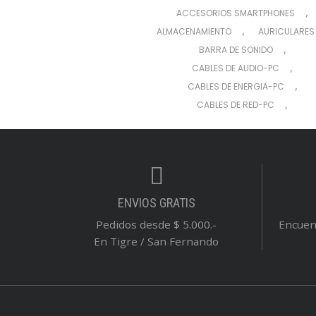
,
ACCESORIOS SMARTPHONES
,
ALMACENAMIENTO
AURICULARES
,
BARRA DE SONIDO
,
CABLES DE AUDIO-PC
,
CABLES DE ENERGIA-PC
,
CABLES DE RED-PC
,
CABLES DE VIDEO-PC
,
CABLES Y ADAPTADORES VARIOS
,
CÁMARAS
,
CARGADORES DE CELULAR
,
CARTUCHOS PARA EPSON
ENVIOS GRATIS
,
CARTUCHOS PARA HP
Pedidos desde $ 5.000.-
Encuent
,
CINTAS DE IMPRESIÓN
En Tigre / San Fernando
,
COMBO (TECLADO Y MOUSE)
,
COMPUTADORAS (CPU)
,
CONECTIVIDAD
CONSUMIBLES
,
COOLERS REFRIGERACIÓN