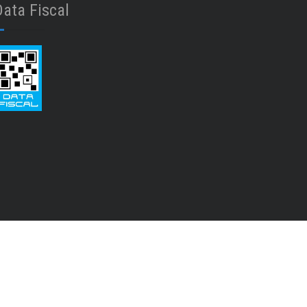
,
IMPRESORA SISTEMA CONTINUO
Data Fiscal
,
IMPRESORAS
,
JOYSTICK - GAMEPAD
,
MEMORIA RAM
,
MEMORIAS EXTERNAS SD
,
,
MONITORES
MOTHERBOARDS
,
,
MOUSE
MOUSE PAD
,
,
MULTIMEDIA
NOTEBOOKS
,
,
PARLANTES
PARLANTES DE PC
,
,
PENDRIVE
PLACAS DE VIDEO (GPU)
,
PROCESADORES
,
PRODUCTOS DE LIMPIEZA
,
PUNTERO LASER
,
RELOJ INTELIGENTE - SMARTWATCH
,
,
RESMAS DE PAPEL
ROUTERS
,
SERVICIO TECNICO
,
SIN CATEGORIZAR
hatsApp
,
,
TABLETA GRÁFICA
TABLETS