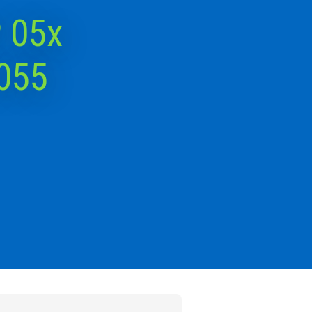
P 05x
055