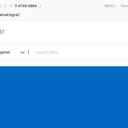
r
11 4749 0884
INICIO
Tie
inet.tigre/
ar