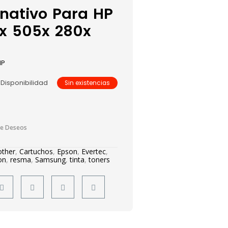
rnativo Para HP
x 505x 280x
HP
Disponibilidad
Sin existencias
De Deseos
other
,
Cartuchos
,
Epson
,
Evertec
,
on
,
resma
,
Samsung
,
tinta
,
toners