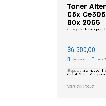
Toner Alte
05x Ce505
80x 2055
Categoría:
Toners para 
$
6.500,00
Compare
Lista 
Etiquetas:
alternativo
,
Br
Global
,
GTC
,
HP
,
impresi
Share this product