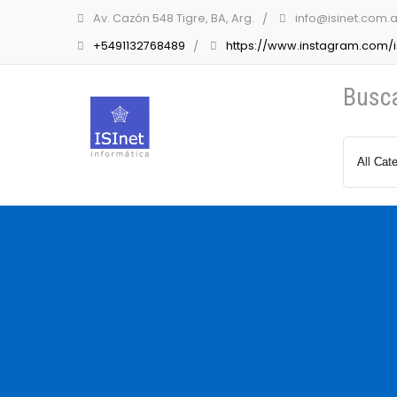
Av. Cazón 548 Tigre, BA, Arg.
info@isinet.com.a
+5491132768489
https://www.instagram.com/is
Busc