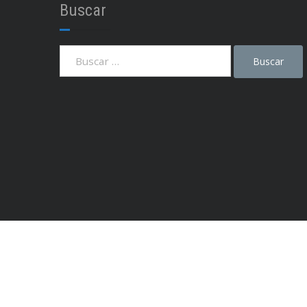
Buscar
,
DISCOS EXTERNO
,
DISCOS RÍGIDOS
DISCOS SSD
,
ESTABILIZADORES DE TENSIÓN
,
FUENTES DE NOTEBOOKS
,
FUENTES DE PC
FUNDAS BAGS
,
GABINETE DE PC
,
IMPRESORA CON CARTUCHOS
,
IMPRESORA LASER
,
IMPRESORA SISTEMA CONTINUO
,
IMPRESORAS
,
JOYSTICK - GAMEPAD
,
MEMORIA RAM
,
MEMORIAS EXTERNAS SD
,
MONITORES
MOTHERBOARDS
,
,
MOUSE
MOUSE PAD
,
,
MULTIMEDIA
NOTEBOOKS
,
PARLANTES
PARLANTES DE PC
Instagram