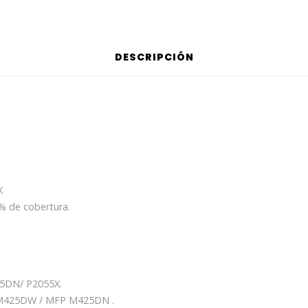
DESCRIPCIÓN
X
5% de cobertura.
55DN/ P2055X.
M425DW / MFP M425DN .