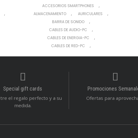
,
ACCESORIOS SMARTPHONES
,
,
,
ALMACENAMIENTO
AURICULARES
,
BARRA DE SONIDO
,
CABLES DE AUDIO-PC
,
CABLES DE ENERGIA-PC
,
CABLES DE RED-PC
,
CABLES DE VIDEO-PC
,
CABLES Y ADAPTADORES VARIOS
,
CÁMARAS
,
CARGADORES DE CELULAR
,
CARTUCHOS PARA EPSON
Special gift cards
Promociones Semanal
,
CARTUCHOS PARA HP
re el regalo perfecto y a su
Ofertas para aprovechar
,
CINTAS DE IMPRESIÓN
medida.
,
COMBO (TECLADO Y MOUSE)
,
COMPUTADORAS (CPU)
,
,
,
CONECTIVIDAD
CONSUMIBLES
,
COOLERS REFRIGERACIÓN