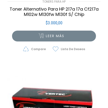
TONERS PARA HP
Toner Alternativo Para HP 217a 17a Cf217a
M102w M130fw M130f S/ Chip
$
3.000,00
LEER MÁS
Compare
Lista De Deseos