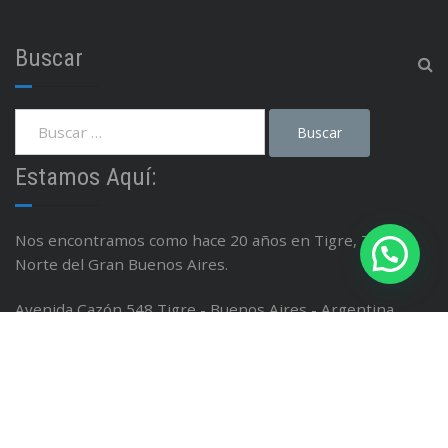
Buscar
Estamos Aquí:
Nos encontramos como hace 20 años en Tigre, Zona
Norte del Gran Buenos Aires.
Avenida Cazón 548 Tigre - Buenos Aires - Argentina
Linea: (011) 4749 0884
Whatsapp:
11 3276 8489
Email : info@gustavofabiand.sg-host.com
Facebook / Instagram; @isinet.tigre