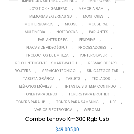
,
,
IMPRESORA SISTEMA CONTINUO
IMPRESORAS
,
,
JOYSTICK - GAMEPAD
MEMORIA RAM
,
,
MEMORIAS EXTERNAS SD
MONITORES
,
,
,
MOTHERBOARDS
MOUSE
MOUSE PAD
,
,
,
MULTIMEDIA
NOTEBOOKS
PARLANTES
,
,
PARLANTES DE PC
PENDRIVE
,
,
PLACAS DE VIDEO (GPU)
PROCESADORES
,
,
PRODUCTOS DE LIMPIEZA
PUNTERO LASER
,
,
RELOJ INTELIGENTE - SMARTWATCH
RESMAS DE PAPEL
,
,
,
ROUTERS
SERVICIO TECNICO
SIN CATEGORIZAR
,
,
,
TABLETA GRÁFICA
TABLETS
TECLADOS
,
,
TELÉFONOS MÓVILES
TINTAS DE SISTEMA CONTINUO
,
,
TONER PARA XEROX
TONERS PARA BROTHER
,
,
,
TONERS PARA HP
TONERS PARA SAMSUNG
UPS
,
VARIOS ELECTRONICA
WEBCAM
Combo Lenovo Km300 Rgb Usb
$
49.005,00