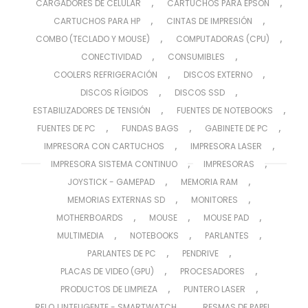
,
,
CARGADORES DE CELULAR
CARTUCHOS PARA EPSON
,
,
CARTUCHOS PARA HP
CINTAS DE IMPRESIÓN
,
,
COMBO (TECLADO Y MOUSE)
COMPUTADORAS (CPU)
,
,
CONECTIVIDAD
CONSUMIBLES
,
,
COOLERS REFRIGERACIÓN
DISCOS EXTERNO
,
,
DISCOS RÍGIDOS
DISCOS SSD
,
,
ESTABILIZADORES DE TENSIÓN
FUENTES DE NOTEBOOKS
,
,
,
FUENTES DE PC
FUNDAS BAGS
GABINETE DE PC
,
,
IMPRESORA CON CARTUCHOS
IMPRESORA LASER
,
,
IMPRESORA SISTEMA CONTINUO
IMPRESORAS
,
,
JOYSTICK - GAMEPAD
MEMORIA RAM
,
,
MEMORIAS EXTERNAS SD
MONITORES
,
,
,
MOTHERBOARDS
MOUSE
MOUSE PAD
,
,
,
MULTIMEDIA
NOTEBOOKS
PARLANTES
,
,
PARLANTES DE PC
PENDRIVE
,
,
PLACAS DE VIDEO (GPU)
PROCESADORES
,
,
PRODUCTOS DE LIMPIEZA
PUNTERO LASER
,
,
RELOJ INTELIGENTE - SMARTWATCH
RESMAS DE PAPEL