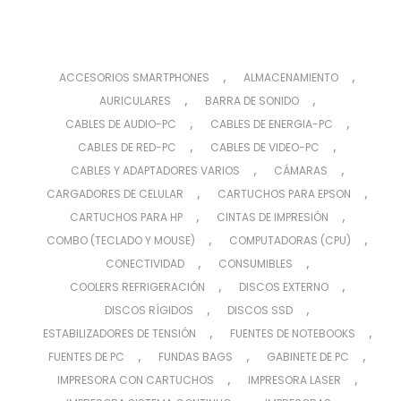
,
,
ACCESORIOS SMARTPHONES
ALMACENAMIENTO
,
,
AURICULARES
BARRA DE SONIDO
,
,
CABLES DE AUDIO-PC
CABLES DE ENERGIA-PC
,
,
CABLES DE RED-PC
CABLES DE VIDEO-PC
,
,
CABLES Y ADAPTADORES VARIOS
CÁMARAS
,
,
CARGADORES DE CELULAR
CARTUCHOS PARA EPSON
,
,
CARTUCHOS PARA HP
CINTAS DE IMPRESIÓN
,
,
COMBO (TECLADO Y MOUSE)
COMPUTADORAS (CPU)
,
,
CONECTIVIDAD
CONSUMIBLES
,
,
COOLERS REFRIGERACIÓN
DISCOS EXTERNO
,
,
DISCOS RÍGIDOS
DISCOS SSD
,
,
ESTABILIZADORES DE TENSIÓN
FUENTES DE NOTEBOOKS
,
,
,
FUENTES DE PC
FUNDAS BAGS
GABINETE DE PC
,
,
IMPRESORA CON CARTUCHOS
IMPRESORA LASER