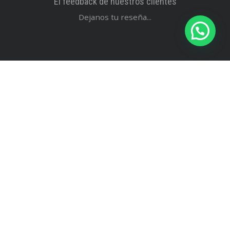
El feedback de nuestros clientes
Dejanos tu reseña...
Buscar
Estamos Aquí:
Nos encontramos como hace 20 años en Tigre, Zona
Norte del Gran Buenos Aires.
Avenida Cazón 548 Tigre - Buenos Aires - Argentina