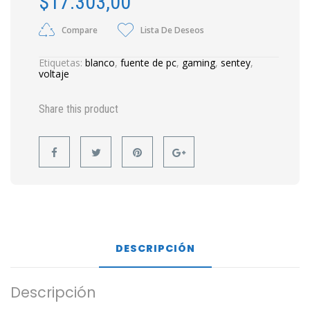
$
17.303,00
Compare
Lista De Deseos
Etiquetas:
blanco
,
fuente de pc
,
gaming
,
sentey
,
voltaje
Share this product
DESCRIPCIÓN
Descripción