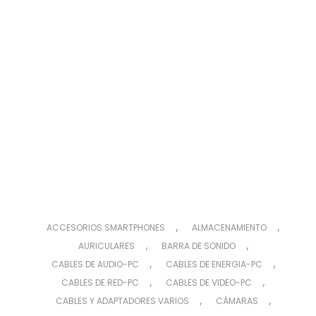
,
,
ACCESORIOS SMARTPHONES
ALMACENAMIENTO
,
,
AURICULARES
BARRA DE SONIDO
,
,
CABLES DE AUDIO-PC
CABLES DE ENERGIA-PC
,
,
CABLES DE RED-PC
CABLES DE VIDEO-PC
,
,
CABLES Y ADAPTADORES VARIOS
CÁMARAS