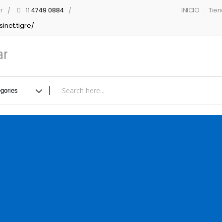
r
11 4749 0884
INICIO
Tie
inet.tigre/
ar