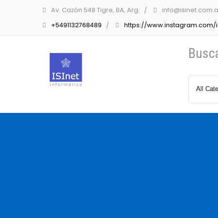
Av. Cazón 548 Tigre, BA, Arg.
info@isinet.com.a
+5491132768489
https://www.instagram.com/is
Busc