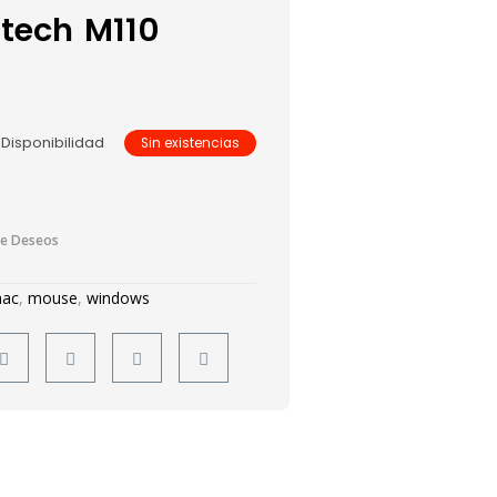
tech M110
Disponibilidad
Sin existencias
De Deseos
ac
,
mouse
,
windows