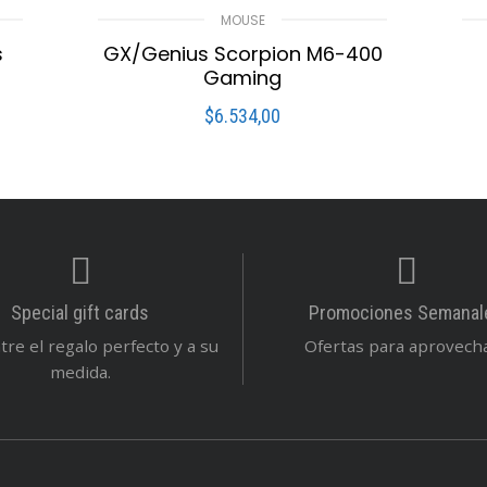
MOUSE
s
GX/Genius Scorpion M6-400
Gaming
$
6.534,00
LEER MÁS
s
Compare
Lista De Deseos
Special gift cards
Promociones Semanal
re el regalo perfecto y a su
Ofertas para aprovechar
medida.