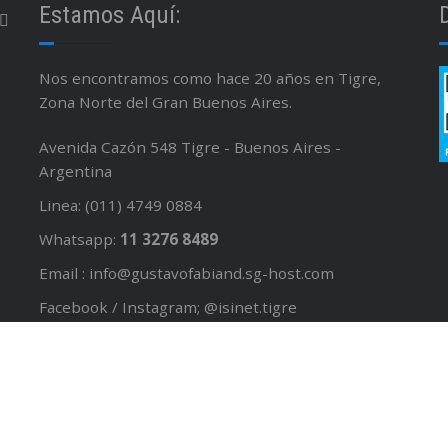
Estamos Aquí:
Nos encontramos como hace 20 años en Tigre,
Zona Norte del Gran Buenos Aires.
Avenida Cazón 548 Tigre - Buenos Aires -
Argentina
Linea: (011) 4749 0884
Whatsapp:
11 3276 8489
Email : info@gustavofabiand.sg-host.com
Facebook / Instagram; @isinet.tigre
Seguinos en
Facebook
W