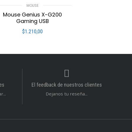
MOUSE
Mouse Genius X-G200
Gaming USB
$
1.210,00
LEER MÁS
Compare
Lista De Deseos
es
El feedback de nuestros clientes
...
Dejanos tu reseña...