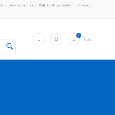
nda
Servicio Técnico
Web Hosting y Diseño
Contacto
0
$0,00