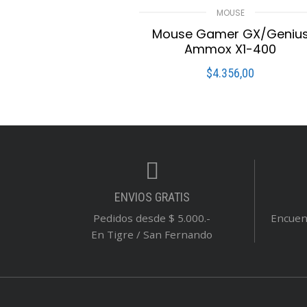
MOUSE
Mouse Gamer GX/Geniu
Ammox X1-400
$
4.356,00
LEER MÁS
Compare
Lista De Deseo
ENVIOS GRATIS
Pedidos desde $ 5.000.-
Encuent
En Tigre / San Fernando