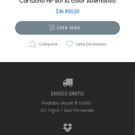
Cartucho HP 901 XL color Alternativo
$
46.800,00
LEER MÁS
Compare
Lista De Deseos
ENVIOS GRATIS
Pedidos desde $ 5.000.-
En Tigre / San Fernando