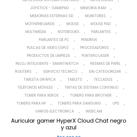
,
,
JOYSTICK - GAMEPAD
MEMORIA RAM
,
,
MEMORIAS EXTERNAS SD
MONITORES
,
,
,
MOTHERBOARDS
MOUSE
MOUSE PAD
,
,
,
MULTIMEDIA
NOTEBOOKS
PARLANTES
,
,
PARLANTES DE PC
PENDRIVE
,
,
PLACAS DE VIDEO (GPU)
PROCESADORES
,
,
PRODUCTOS DE LIMPIEZA
PUNTERO LASER
,
,
RELOJ INTELIGENTE - SMARTWATCH
RESMAS DE PAPEL
,
,
,
ROUTERS
SERVICIO TECNICO
SIN CATEGORIZAR
,
,
,
TABLETA GRÁFICA
TABLETS
TECLADOS
,
,
TELÉFONOS MÓVILES
TINTAS DE SISTEMA CONTINUO
,
,
TONER PARA XEROX
TONERS PARA BROTHER
,
,
,
TONERS PARA HP
TONERS PARA SAMSUNG
UPS
,
VARIOS ELECTRONICA
WEBCAM
Auricular gamer HyperX Cloud Chat negro
y azul