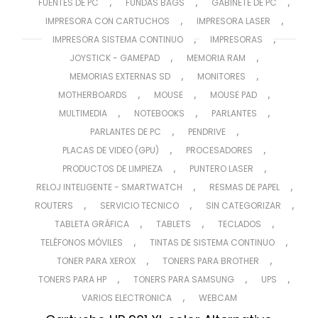
,
,
,
FUENTES DE PC
FUNDAS BAGS
GABINETE DE PC
,
,
IMPRESORA CON CARTUCHOS
IMPRESORA LASER
,
,
IMPRESORA SISTEMA CONTINUO
IMPRESORAS
,
,
JOYSTICK - GAMEPAD
MEMORIA RAM
,
,
MEMORIAS EXTERNAS SD
MONITORES
,
,
,
MOTHERBOARDS
MOUSE
MOUSE PAD
,
,
,
MULTIMEDIA
NOTEBOOKS
PARLANTES
,
,
PARLANTES DE PC
PENDRIVE
,
,
PLACAS DE VIDEO (GPU)
PROCESADORES
,
,
PRODUCTOS DE LIMPIEZA
PUNTERO LASER
,
,
RELOJ INTELIGENTE - SMARTWATCH
RESMAS DE PAPEL
,
,
,
ROUTERS
SERVICIO TECNICO
SIN CATEGORIZAR
,
,
,
TABLETA GRÁFICA
TABLETS
TECLADOS
,
,
TELÉFONOS MÓVILES
TINTAS DE SISTEMA CONTINUO
,
,
TONER PARA XEROX
TONERS PARA BROTHER
,
,
,
TONERS PARA HP
TONERS PARA SAMSUNG
UPS
,
VARIOS ELECTRONICA
WEBCAM