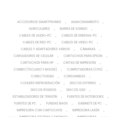
,
,
ACCESORIOS SMARTPHONES
ALMACENAMIENTO
,
,
AURICULARES
BARRA DE SONIDO
,
,
CABLES DE AUDIO-PC
CABLES DE ENERGIA-PC
,
,
CABLES DE RED-PC
CABLES DE VIDEO-PC
,
,
CABLES Y ADAPTADORES VARIOS
CÁMARAS
,
,
CARGADORES DE CELULAR
CARTUCHOS PARA EPSON
,
,
CARTUCHOS PARA HP
CINTAS DE IMPRESIÓN
,
,
COMBO (TECLADO Y MOUSE)
COMPUTADORAS (CPU)
,
,
CONECTIVIDAD
CONSUMIBLES
,
,
COOLERS REFRIGERACIÓN
DISCOS EXTERNO
,
,
DISCOS RÍGIDOS
DISCOS SSD
,
,
ESTABILIZADORES DE TENSIÓN
FUENTES DE NOTEBOOKS
,
,
,
FUENTES DE PC
FUNDAS BAGS
GABINETE DE PC
,
,
IMPRESORA CON CARTUCHOS
IMPRESORA LASER
,
,
IMPRESORA SISTEMA CONTINUO
IMPRESORAS