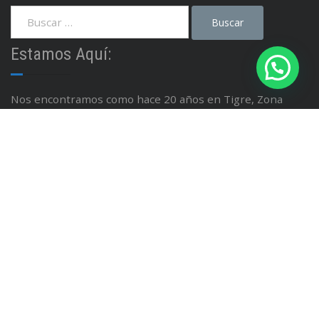
Estamos Aquí:
Nos encontramos como hace 20 años en Tigre, Zona
Norte del Gran Buenos Aires.
Avenida Cazón 548 Tigre - Buenos Aires - Argentina
Linea: (011) 4749 0884
Whatsapp:
11 3276 8489
Email : info@gustavofabiand.sg-host.com
Facebook / Instagram; @isinet.tigre
Data Fiscal