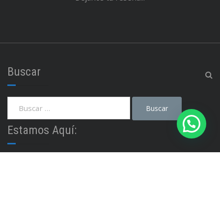
Buscar
Estamos Aquí:
Nos encontramos como hace 20 años en Tigre, Zona
Norte del Gran Buenos Aires.
Avenida Cazón 548 Tigre - Buenos Aires - Argentina
Linea: (011) 4749 0884