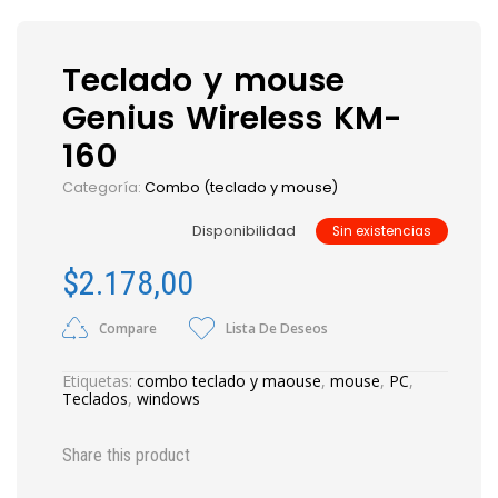
Teclado y mouse
Genius Wireless KM-
160
Categoría:
Combo (teclado y mouse)
Disponibilidad
Sin existencias
$
2.178,00
Compare
Lista De Deseos
Etiquetas:
combo teclado y maouse
,
mouse
,
PC
,
Teclados
,
windows
Share this product